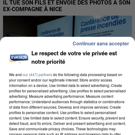
IL TUE SON FILS ET ENVOIE DES PHOTOS À SON
EX-COMPAGNE À NICE
Continuer sans accepter
Le respect de votre vie privée est
notre priorité
We and
our (447) partners
do the following data processing based on
your consent and/or our legitimate interest: Store and/or access
information on a device; Use limited data to select advertising; Create
profiles for personalised advertising; Use profiles to select personalised
advertising; Measure advertising performance; Measure content
performance; Understand audiences through statistics or combinations
of data from different sources; Develop and improve services; Create
profiles to personalise content; Use profiles to select personalised
content; Use limited data to select content; Ensure security, prevent and
INCENDIES : L’ÎLE-DE-FRANCE LANCE UN ÉLAN
detect fraud, and fix errors; Deliver and present advertising and content;
DE SOLIDARITÉ AVEC LES...
Save and communicate privacy choices. These technologies may
process personal data such as IP address and browsing data to offer