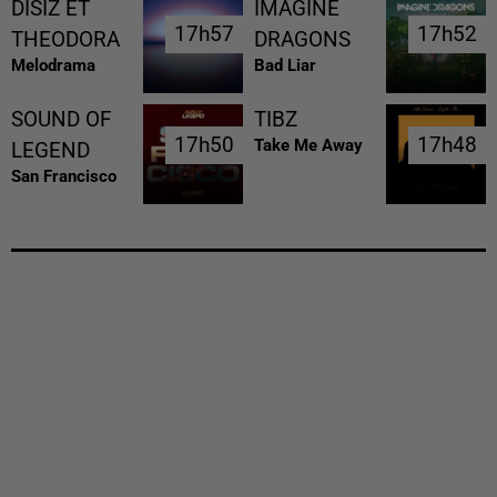
DISIZ ET
IMAGINE
17h57
17h57
17h52
17h52
THEODORA
DRAGONS
Melodrama
Bad Liar
SOUND OF
TIBZ
17h50
17h50
17h48
17h48
Take Me Away
LEGEND
San Francisco