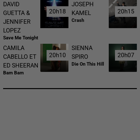
DAVID
JOSEPH
20h18
20h18
20h15
20h15
GUETTA &
KAMEL
Crash
JENNIFER
LOPEZ
Save Me Tonight
CAMILA
SIENNA
20h10
20h10
20h07
20h07
CABELLO ET
SPIRO
Die On This Hill
ED SHEERAN
Bam Bam