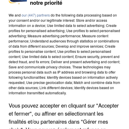
notre priorité
We and
our (447) partners
do the following data processing based on
your consent and/or our legitimate interest: Store and/or access
information on a device; Use limited data to select advertising; Create
profiles for personalised advertising; Use profiles to select personalised
advertising; Measure advertising performance; Measure content
performance; Understand audiences through statistics or combinations
of data from different sources; Develop and improve services; Create
profiles to personalise content; Use profiles to select personalised
content; Use limited data to select content; Ensure security, prevent and
detect fraud, and fix errors; Deliver and present advertising and content;
Save and communicate privacy choices. These technologies may
process personal data such as IP address and browsing data to offer
following functionalities: Identify devices based on information actively
requested; Use precise geolocation data; Match and combine data from
other data sources; Link different devices; Identify devices based on
information transmitted automatically.
UN SECOND CADRE DE LA DZ MAFIA
INTERPELLÉ EN ALGÉRIE
Vous pouvez accepter en cliquant sur "Accepter
et fermer", ou affiner en sélectionnant les
finalités et/ou partenaires dans "Gérer mes