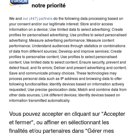
DE SOLIDARITÉ AVEC LES...
notre priorité
We and
our (447) partners
do the following data processing based on
your consent and/or our legitimate interest: Store and/or access
information on a device; Use limited data to select advertising; Create
profiles for personalised advertising; Use profiles to select personalised
advertising; Measure advertising performance; Measure content
performance; Understand audiences through statistics or combinations
of data from different sources; Develop and improve services; Create
profiles to personalise content; Use profiles to select personalised
content; Use limited data to select content; Ensure security, prevent and
detect fraud, and fix errors; Deliver and present advertising and content;
Save and communicate privacy choices. These technologies may
process personal data such as IP address and browsing data to offer
following functionalities: Identify devices based on information actively
requested; Use precise geolocation data; Match and combine data from
other data sources; Link different devices; Identify devices based on
information transmitted automatically.
APRÈS TOUTES CES CANICULES, LES REFUGES
Vous pouvez accepter en cliquant sur "Accepter
DE FAUNE SAUVAGE SONT...
et fermer", ou affiner en sélectionnant les
finalités et/ou partenaires dans "Gérer mes