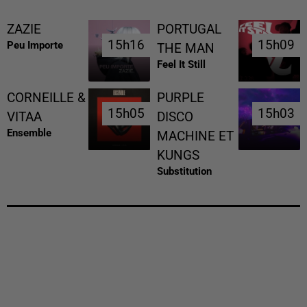
ZAZIE
PORTUGAL
15h16
15h16
15h09
15h09
Peu Importe
THE MAN
Feel It Still
CORNEILLE &
PURPLE
15h05
15h05
15h03
15h03
VITAA
DISCO
Ensemble
MACHINE ET
KUNGS
Substitution