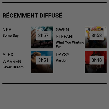
RÉCEMMENT DIFFUSÉ
NEA
GWEN
3h57
3h57
3h53
3h53
Some Say
STEFANI
What You Waiting
For
ALEX
DAYSY
3h51
3h51
3h48
3h48
Pardon
WARREN
Fever Dream