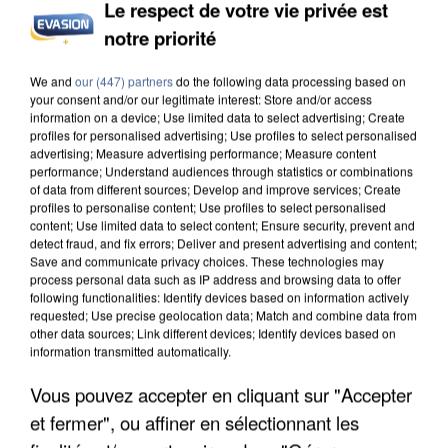
Le respect de votre vie privée est
notre priorité
L’UN DES FONDATEURS SUPPOSÉS DE LA DZ
MAFIA INTERPELLÉ EN ALGÉRIE
We and
our (447) partners
do the following data processing based on
your consent and/or our legitimate interest: Store and/or access
information on a device; Use limited data to select advertising; Create
profiles for personalised advertising; Use profiles to select personalised
advertising; Measure advertising performance; Measure content
performance; Understand audiences through statistics or combinations
of data from different sources; Develop and improve services; Create
profiles to personalise content; Use profiles to select personalised
content; Use limited data to select content; Ensure security, prevent and
detect fraud, and fix errors; Deliver and present advertising and content;
Save and communicate privacy choices. These technologies may
process personal data such as IP address and browsing data to offer
following functionalities: Identify devices based on information actively
requested; Use precise geolocation data; Match and combine data from
other data sources; Link different devices; Identify devices based on
information transmitted automatically.
Vous pouvez accepter en cliquant sur "Accepter
et fermer", ou affiner en sélectionnant les
UN SECOND CADRE DE LA DZ MAFIA