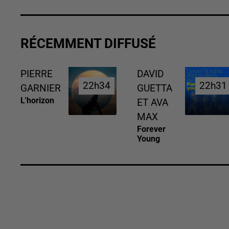
RÉCEMMENT DIFFUSÉ
PIERRE
DAVID
22h34
22h34
22h31
22h31
GARNIER
GUETTA
L'horizon
ET AVA
MAX
Forever
Young