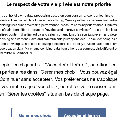
Le respect de votre vie privée est notre priorité
risien
.
ns après des faits de violences conjugales. Ce fut le
ers
do the following data processing based on your consent and/or our legitimate int
device; Use limited data to select advertising; Create profiles for personalised adver
 a été arrêté après avoir donné des coups de ceintu
vertising; Measure advertising performance; Measure content performance; Unders
ns of data from different sources; Develop and improve services; Create profiles to 
alised content; Use limited data to select content; Ensure security, prevent and detect
ertising and content; Save and communicate privacy choices. These technologies
and browsing data to offer following functionalities: Identify devices based on infor
les
eolocation data; Match and combine data from other data sources; Link different de
nsmitted automatically.
pter en cliquant sur "Accepter et fermer", ou affiner en
lice après avoir reçu des gifles. Le même jour, à
/ou partenaires dans "Gérer mes choix". Vous pouvez éga
de factures impayées a finalement dégénéré
"Continuer sans accepter". Vos préférences ne s'appliqu
qui montrent bien une hausse de ce phénomène.
uvez mettre à jour vos choix, ou retirer votre consenteme
e l'égalité femmes/hommes a prévu de s'exprimer sur 
en "Gérer les cookies" situé en bas de chaque page.
arretonslesviolences.gouv.fr
est accessible en continu
e ouvert également.
Gérer mes choix
Accepter et fermer