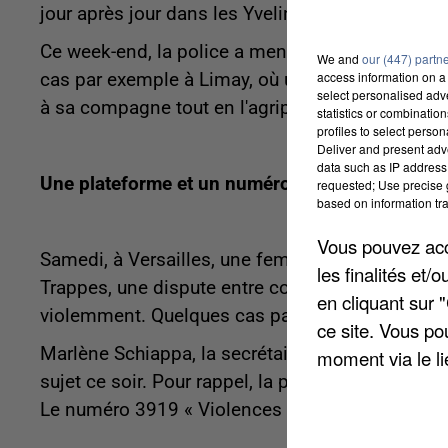
jour après jour dans les Yvelines, rapporte
Le Pa
Ce week-end, la police a mené plusieurs opératio
We and
our (447) partn
access information on a 
cas par exemple à Limay, où un homme de 41 ans
select personalised ad
à sa compagne tout en l'agrippant par le cou.
statistics or combinatio
profiles to select person
Deliver and present adv
data such as IP address 
Une plateforme et un numéro toujours accessib
requested; Use precise g
based on information tra
Vous pouvez acce
Samedi, à Versailles, une femme a contacté la po
les finalités et
Trappes, une dispute entre conjoints à propos 
en cliquant sur 
violemment. Quelques cas parmi tant d'autres 
ce site. Vous po
Marlène Schiappa, la secrétaire d'État chargé d
moment via le li
sujet ce soir. Pour rappel, la plateforme
https://
Le numéro 3919 « Violences femmes info » rest