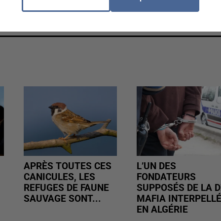
APRÈS TOUTES CES
L’UN DES
CANICULES, LES
FONDATEURS
REFUGES DE FAUNE
SUPPOSÉS DE LA D
SAUVAGE SONT...
MAFIA INTERPELL
EN ALGÉRIE