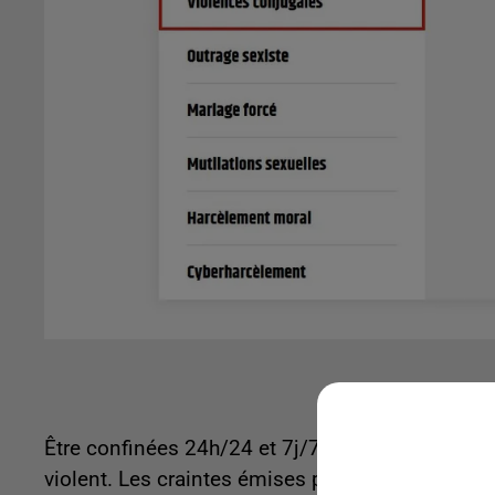
Être confinées 24h/24 et 7j/7 devient un vérita
violent. Les craintes émises par de nombreuses