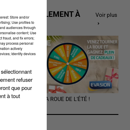
ACTUELLEMENT À
Voir plus
erest: Store and/or
GAGNER
tising; Use profiles to
re
tand audiences through
personalise content; Use
 fraud, and fix errors;
 may process personal
mation actively
vices; Identify devices
 sélectionnant
lement refuser
eront que pour
nt à tout
TOURNEZ LA ROUE DE L'ÉTÉ !
le
.