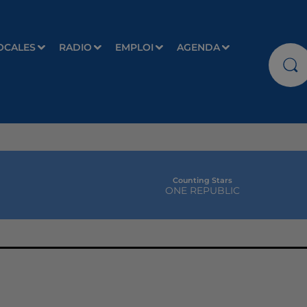
OCALES
RADIO
EMPLOI
AGENDA
Counting Stars
ONE REPUBLIC