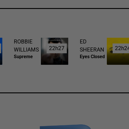
ROBBIE
ED
22h27
22h27
22h2
22h2
WILLIAMS
SHEERAN
Supreme
Eyes Closed