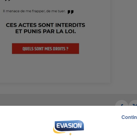
Contin
ble calvaire pour les femmes en couple avec un mari
 associations au début de confinement se confirmen