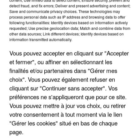
detect fraud, and fix errors; Deliver and present advertising and content;
Save and communicate privacy choices. These technologies may
process personal data such as IP address and browsing data to offer
following functionalities: Identify devices based on information actively
requested; Use precise geolocation data; Match and combine data from
other data sources; Link different devices; Identify devices based on
information transmitted automatically.
Vous pouvez accepter en cliquant sur "Accepter
et fermer", ou affiner en sélectionnant les
finalités et/ou partenaires dans "Gérer mes
choix". Vous pouvez également refuser en
6 août 2026
cliquant sur "Continuer sans accepter". Vos
Gabriel Attal et Raphaël Glucksmann visés par des
ingérences...
préférences ne s'appliqueront que pour ce site.
Sollicité, Sébastien Lecornu annonce un "travail
Vous pouvez mettre à jour vos choix, ou retirer
commun" avec les partis à la rentrée.
votre consentement à tout moment via le lien
"Gérer les cookies" situé en bas de chaque
page.