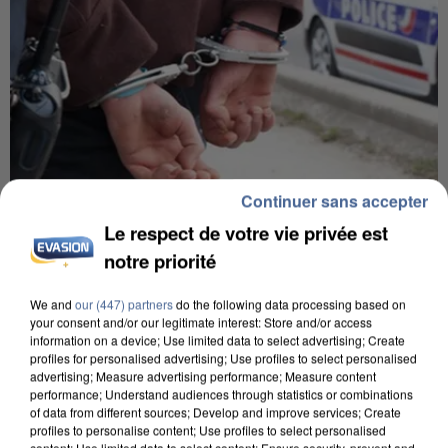
Continuer sans accepter
Le respect de votre vie privée est
7 août 2026
notre priorité
Un second cadre de la DZ Mafia interpellé en
Algérie
We and
our (447) partners
do the following data processing based on
Un cofondateur du réseau avait été interpellé
your consent and/or our legitimate interest: Store and/or access
quelques jours plus tôt.
information on a device; Use limited data to select advertising; Create
profiles for personalised advertising; Use profiles to select personalised
advertising; Measure advertising performance; Measure content
performance; Understand audiences through statistics or combinations
of data from different sources; Develop and improve services; Create
profiles to personalise content; Use profiles to select personalised
content; Use limited data to select content; Ensure security, prevent and