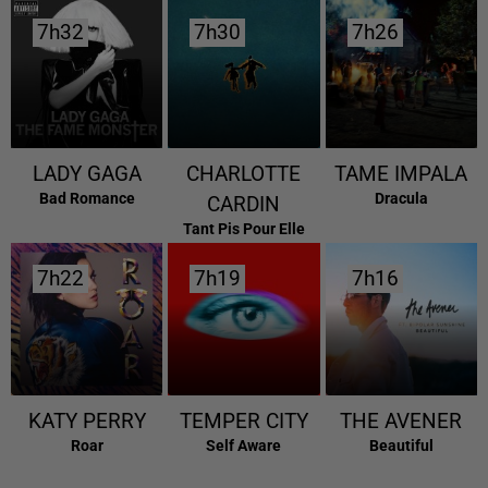
7h32
7h32
7h30
7h30
7h26
7h26
LADY GAGA
CHARLOTTE
TAME IMPALA
Bad Romance
Dracula
CARDIN
Tant Pis Pour Elle
7h22
7h22
7h19
7h19
7h16
7h16
KATY PERRY
TEMPER CITY
THE AVENER
Roar
Self Aware
Beautiful