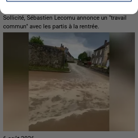
Gabriel Attal et Raphaël Glucksmann visés par des
ingérences...
Sollicité, Sébastien Lecornu annonce un "travail
commun" avec les partis à la rentrée.