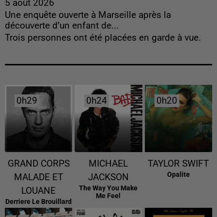
5 août 2026
Une enquête ouverte à Marseille après la
découverte d’un enfant de...
Trois personnes ont été placées en garde à vue.
0h29
0h29
0h24
0h24
0h20
0h20
GRAND CORPS
MICHAEL
TAYLOR SWIFT
Opalite
MALADE ET
JACKSON
The Way You Make
LOUANE
Me Feel
Derriere Le Brouillard