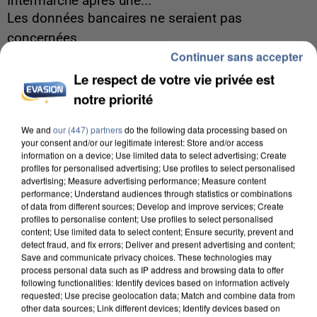
Intermarché après une...
Les données bancaires ne seraient pas
concernées.
Continuer sans accepter
Le respect de votre vie privée est
notre priorité
We and
our (447) partners
do the following data processing based on
your consent and/or our legitimate interest: Store and/or access
information on a device; Use limited data to select advertising; Create
profiles for personalised advertising; Use profiles to select personalised
advertising; Measure advertising performance; Measure content
performance; Understand audiences through statistics or combinations
of data from different sources; Develop and improve services; Create
profiles to personalise content; Use profiles to select personalised
content; Use limited data to select content; Ensure security, prevent and
detect fraud, and fix errors; Deliver and present advertising and content;
Save and communicate privacy choices. These technologies may
process personal data such as IP address and browsing data to offer
following functionalities: Identify devices based on information actively
7 août 2026
requested; Use precise geolocation data; Match and combine data from
other data sources; Link different devices; Identify devices based on
Un second cadre de la DZ Mafia interpellé en