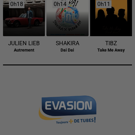
0h18
0h18
0h14
0h14
0h11
0h11
JULIEN LIEB
SHAKIRA
TIBZ
Autrement
Dai Dai
Take Me Away