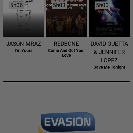
5h06
5h06
5h03
5h03
5h00
5h00
JASON MRAZ
REDBONE
DAVID GUETTA
I'm Yours
Come And Get Your
& JENNIFER
Love
LOPEZ
Save Me Tonight