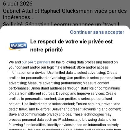
6 août 2026
Gabriel Attal et Raphaël Glucksmann visés par des
ingérences...
Sollicité, Sébastien Lecornu annonce un "travail
Continuer sans accepter
commun" avec les partis à la rentrée.
Le respect de votre vie privée est
notre priorité
We and
our (447) partners
do the following data processing based on
your consent and/or our legitimate interest: Store and/or access
information on a device; Use limited data to select advertising; Create
profiles for personalised advertising; Use profiles to select personalised
advertising; Measure advertising performance; Measure content
performance; Understand audiences through statistics or combinations
of data from different sources; Develop and improve services; Create
profiles to personalise content; Use profiles to select personalised
content; Use limited data to select content; Ensure security, prevent and
detect fraud, and fix errors; Deliver and present advertising and content;
Save and communicate privacy choices. These technologies may
process personal data such as IP address and browsing data to offer
following functionalities: Identify devices based on information actively
requested; Use precise geolocation data; Match and combine data from