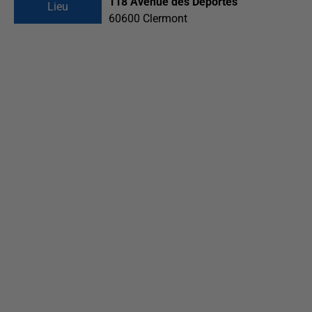
118 Avenue des Déportés
Lieu
60600
Clermont