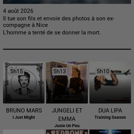
4 août 2026
Il tue son fils et envoie des photos à son ex-
compagne à Nice
L'homme a tenté de se donner la mort.
5h15
5h15
5h13
5h13
5h10
5h10
BRUNO MARS
JUNGELI ET
DUA LIPA
I Just Might
Training Season
EMMA
Juste Un Peu