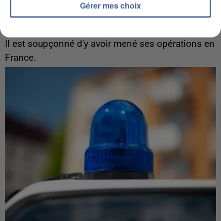
Gérer mes choix
5 août 2026
L’un des fondateurs supposés de la DZ Mafia
interpellé en Algérie
Il est soupçonné d'y avoir mené ses opérations en
France.