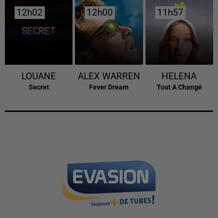
12h02
12h02
12h00
12h00
11h57
11h57
LOUANE
ALEX WARREN
HELENA
Secret
Fever Dream
Tout A Changé