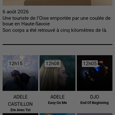
6 août 2026
Une touriste de l’Oise emportée par une coulée de
boue en Haute-Savoie
Son corps a été retrouvé à cinq kilomètres de là.
12h15
12h15
12h08
12h08
12h05
12h05
ADELE
ADELE
DJO
Easy On Me
End Of Beginning
CASTILLON
Ete Avec Toi