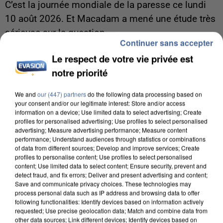
C’est la journée mondiale de la paresse ce lundi
10 août 2026. Et Macadam a mené une étude très
sérieuse sur la question.
Continuer sans accepter
Le respect de votre vie privée est
notre priorité
We and
our (447) partners
do the following data processing based on
your consent and/or our legitimate interest: Store and/or access
information on a device; Use limited data to select advertising; Create
profiles for personalised advertising; Use profiles to select personalised
advertising; Measure advertising performance; Measure content
performance; Understand audiences through statistics or combinations
of data from different sources; Develop and improve services; Create
profiles to personalise content; Use profiles to select personalised
content; Use limited data to select content; Ensure security, prevent and
detect fraud, and fix errors; Deliver and present advertising and content;
Save and communicate privacy choices. These technologies may
process personal data such as IP address and browsing data to offer
following functionalities: Identify devices based on information actively
requested; Use precise geolocation data; Match and combine data from
9h00
other data sources; Link different devices; Identify devices based on