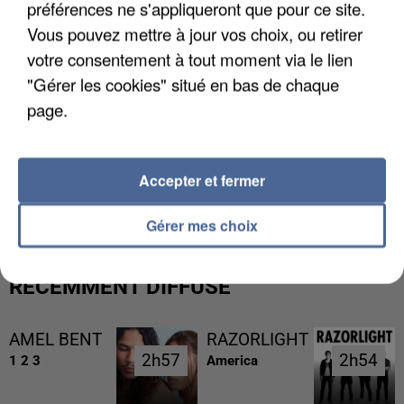
préférences ne s'appliqueront que pour ce site.
Vous pouvez mettre à jour vos choix, ou retirer
votre consentement à tout moment via le lien
"Gérer les cookies" situé en bas de chaque
page.
L’UN DES FONDATEURS SUPPOSÉS DE LA DZ
Accepter et fermer
MAFIA INTERPELLÉ EN ALGÉRIE
Gérer mes choix
RÉCEMMENT DIFFUSÉ
AMEL BENT
RAZORLIGHT
2h57
2h57
2h54
2h54
1 2 3
America