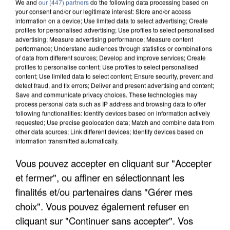
We and
our (447) partners
do the following data processing based on
your consent and/or our legitimate interest: Store and/or access
information on a device; Use limited data to select advertising; Create
profiles for personalised advertising; Use profiles to select personalised
advertising; Measure advertising performance; Measure content
performance; Understand audiences through statistics or combinations
of data from different sources; Develop and improve services; Create
profiles to personalise content; Use profiles to select personalised
content; Use limited data to select content; Ensure security, prevent and
detect fraud, and fix errors; Deliver and present advertising and content;
Save and communicate privacy choices. These technologies may
process personal data such as IP address and browsing data to offer
following functionalities: Identify devices based on information actively
requested; Use precise geolocation data; Match and combine data from
APRÈS TOUTES CES CANICULES, LES REFUGES
other data sources; Link different devices; Identify devices based on
DE FAUNE SAUVAGE SONT...
information transmitted automatically.
Vous pouvez accepter en cliquant sur "Accepter
et fermer", ou affiner en sélectionnant les
finalités et/ou partenaires dans "Gérer mes
choix". Vous pouvez également refuser en
cliquant sur "Continuer sans accepter". Vos