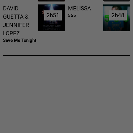
DAVID
MELISSA
2h51
2h51
2h48
2h48
555
GUETTA &
JENNIFER
LOPEZ
Save Me Tonight