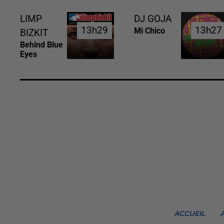
LIMP
DJ GOJA
13h29
13h29
13h27
13h27
Mi Chico
BIZKIT
Behind Blue
Eyes
ACCUEIL