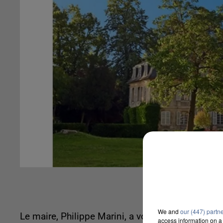
We and
our (447) partn
Le maire, Philippe Marini, a voulu ouvrir d'avanta
access information on a 