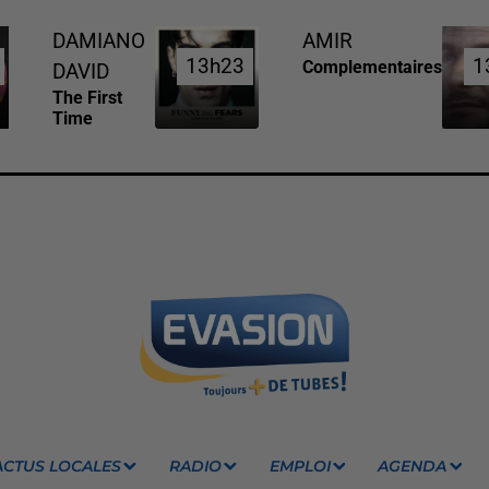
DAMIANO
AMIR
13h23
13h23
1
1
Complementaires
DAVID
The First
Time
ACTUS LOCALES
RADIO
EMPLOI
AGENDA