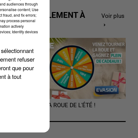
on
tand audiences through
personalise content; Use
ACTUELLEMENT À
 fraud, and fix errors;
Voir plus
 may process personal
GAGNER
mation actively
vices; Identify devices
 sélectionnant
lement refuser
eront que pour
nt à tout
as
TOURNEZ LA ROUE DE L'ÉTÉ !