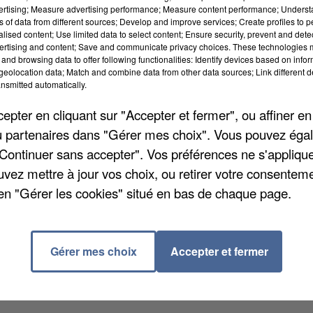
 de 10h à 19h. Il faut savoir que des cours d'initiati
vertising; Measure advertising performance; Measure content performance; Unders
ns of data from different sources; Develop and improve services; Create profiles to 
 une pédagogie ludique adaptée aux jeunes. De quoi
alised content; Use limited data to select content; Ensure security, prevent and detect
ertising and content; Save and communicate privacy choices. These technologies
ent des habiletés motrices, de confiance de l'enfant,
and browsing data to offer following functionalities: Identify devices based on infor
eolocation data; Match and combine data from other data sources; Link different de
nsmitted automatically.
 des animaux de la ferme sont mises en place au parc
pter en cliquant sur "Accepter et fermer", ou affiner en
cochons, chèvres, poules, pigeons, et même des
/ou partenaires dans "Gérer mes choix". Vous pouvez éga
d'y être créée. Accès par le boulevard Victor Hugo ou la
"Continuer sans accepter". Vos préférences ne s'appliqu
 ont été construites sous Louis XV. Elles étaient
uvez mettre à jour vos choix, ou retirer votre consenteme
erger jusqu'à 272 chevaux en stalles. En 1876, le har
en "Gérer les cookies" situé en bas de chaque page.
te année que l'Agglomération de la Région de
egarder.
Gérer mes choix
Accepter et fermer