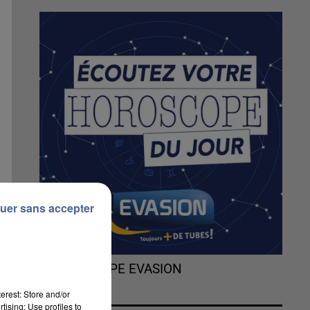
uer sans accepter
L'HOROSCOPE EVASION
erest: Store and/or
t
tising; Use profiles to