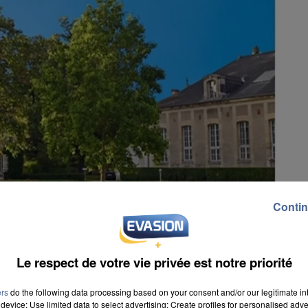
Contin
Le respect de votre vie privée est notre priorité
ers
do the following data processing based on your consent and/or our legitimate int
ge ce lieu au public. Dès ce 1er juin, le parc est ouver
device; Use limited data to select advertising; Create profiles for personalised adver