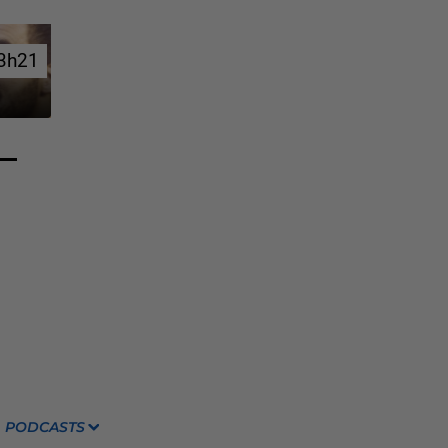
3h21
3h21
PODCASTS