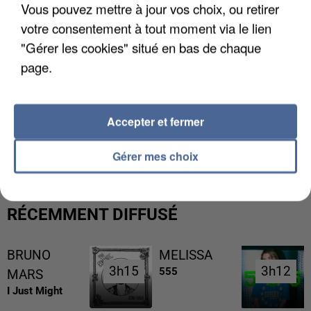
Vous pouvez mettre à jour vos choix, ou retirer
votre consentement à tout moment via le lien
"Gérer les cookies" situé en bas de chaque
page.
Accepter et fermer
UNE TOURISTE DE L’OISE EMPORTÉE PAR UNE
COULÉE DE BOUE EN HAUTE-SAVOIE
Gérer mes choix
RÉCEMMENT DIFFUSÉ
BRUNO
MELISSA
3h15
3h15
3h12
3h12
555
MARS
I Just Might