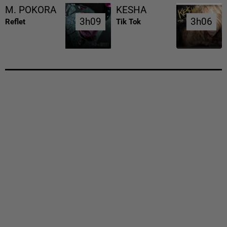
M. POKORA
KESHA
3h09
3h09
3h06
3h06
Reflet
Tik Tok