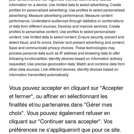
information on a device; Use limited data to select advertising; Create
profiles for personalised advertising; Use profiles to select personalised
advertising; Measure advertising performance; Measure content
performance; Understand audiences through statistics or combinations
of data from different sources; Develop and improve services; Create
profiles to personalise content; Use profiles to select personalised
content; Use limited data to select content; Ensure security, prevent and
detect fraud, and fix errors; Deliver and present advertising and content;
Save and communicate privacy choices. These technologies may
process personal data such as IP address and browsing data to offer
following functionalities: Identify devices based on information actively
requested; Use precise geolocation data; Match and combine data from
other data sources; Link different devices; Identify devices based on
UN SECOND CADRE DE LA DZ MAFIA
information transmitted automatically.
INTERPELLÉ EN ALGÉRIE
Vous pouvez accepter en cliquant sur "Accepter
et fermer", ou affiner en sélectionnant les
finalités et/ou partenaires dans "Gérer mes
choix". Vous pouvez également refuser en
cliquant sur "Continuer sans accepter". Vos
préférences ne s'appliqueront que pour ce site.