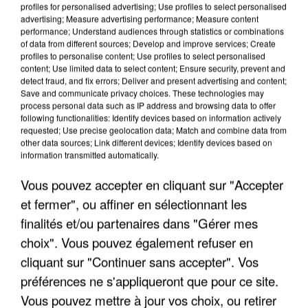
profiles for personalised advertising; Use profiles to select personalised
advertising; Measure advertising performance; Measure content
performance; Understand audiences through statistics or combinations
of data from different sources; Develop and improve services; Create
profiles to personalise content; Use profiles to select personalised
content; Use limited data to select content; Ensure security, prevent and
detect fraud, and fix errors; Deliver and present advertising and content;
Save and communicate privacy choices. These technologies may
process personal data such as IP address and browsing data to offer
following functionalities: Identify devices based on information actively
requested; Use precise geolocation data; Match and combine data from
UNE TOURISTE DE L’OISE EMPORTÉE PAR UNE
other data sources; Link different devices; Identify devices based on
COULÉE DE BOUE EN HAUTE-SAVOIE
information transmitted automatically.
Vous pouvez accepter en cliquant sur "Accepter
et fermer", ou affiner en sélectionnant les
finalités et/ou partenaires dans "Gérer mes
choix". Vous pouvez également refuser en
cliquant sur "Continuer sans accepter". Vos
préférences ne s'appliqueront que pour ce site.
Vous pouvez mettre à jour vos choix, ou retirer