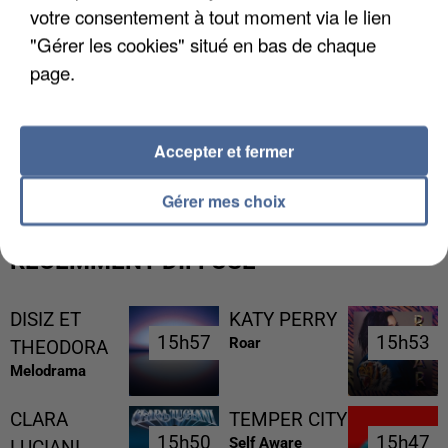
votre consentement à tout moment via le lien
"Gérer les cookies" situé en bas de chaque
page.
LES DONNÉES DE 300 000 CLIENTS DÉROBÉES À
Accepter et fermer
INTERMARCHÉ APRÈS UNE...
Gérer mes choix
RÉCEMMENT DIFFUSÉ
DISIZ ET
KATY PERRY
15h57
15h57
15h53
15h53
Roar
THEODORA
Melodrama
CLARA
TEMPER CITY
15h50
15h50
15h47
15h47
Self Aware
LUCIANI