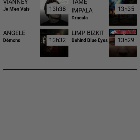
VIANNEY
TAME
13h38
13h38
13h35
13h35
Je M'en Vais
IMPALA
Dracula
ANGELE
LIMP BIZKIT
13h32
13h32
13h29
13h29
Démons
Behind Blue Eyes