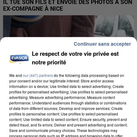
IL TUE SON FILS ET ENVOIE DES PHOTOS À SON
EX-COMPAGNE À NICE
Continuer sans accepter
Le respect de votre vie privée est
notre priorité
We and
our (447) partners
do the following data processing based on
your consent and/or our legitimate interest: Store and/or access
information on a device; Use limited data to select advertising; Create
profiles for personalised advertising; Use profiles to select personalised
advertising; Measure advertising performance; Measure content
performance; Understand audiences through statistics or combinations
of data from different sources; Develop and improve services; Create
profiles to personalise content; Use profiles to select personalised
content; Use limited data to select content; Ensure security, prevent and
L’UN DES FONDATEURS SUPPOSÉS DE LA DZ
detect fraud, and fix errors; Deliver and present advertising and content;
MAFIA INTERPELLÉ EN ALGÉRIE
Save and communicate privacy choices. These technologies may
process personal data such as IP address and browsing data to offer