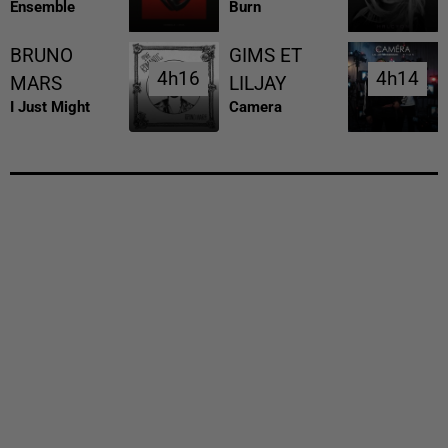
Ensemble
Burn
BRUNO
GIMS ET
4h16
4h16
4h14
4h14
MARS
LILJAY
I Just Might
Camera