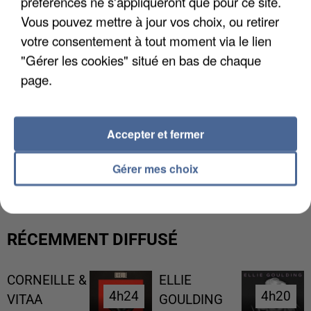
préférences ne s'appliqueront que pour ce site.
Vous pouvez mettre à jour vos choix, ou retirer
votre consentement à tout moment via le lien
"Gérer les cookies" situé en bas de chaque
page.
Accepter et fermer
L’UN DES FONDATEURS SUPPOSÉS DE LA DZ
MAFIA INTERPELLÉ EN ALGÉRIE
Gérer mes choix
RÉCEMMENT DIFFUSÉ
CORNEILLE &
ELLIE
4h24
4h24
4h20
4h20
VITAA
GOULDING