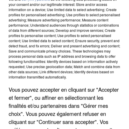
your consent and/or our legitimate interest: Store and/or access
information on a device; Use limited data to select advertising; Create
profiles for personalised advertising; Use profiles to select personalised
advertising; Measure advertising performance; Measure content
performance; Understand audiences through statistics or combinations
of data from different sources; Develop and improve services; Create
profiles to personalise content; Use profiles to select personalised
content; Use limited data to select content; Ensure security, prevent and
detect fraud, and fix errors; Deliver and present advertising and content;
Save and communicate privacy choices. These technologies may
process personal data such as IP address and browsing data to offer
following functionalities: Identify devices based on information actively
requested; Use precise geolocation data; Match and combine data from
other data sources; Link different devices; Identify devices based on
information transmitted automatically.
APRÈS TOUTES CES CANICULES, LES REFUGES
DE FAUNE SAUVAGE SONT...
Vous pouvez accepter en cliquant sur "Accepter
et fermer", ou affiner en sélectionnant les
finalités et/ou partenaires dans "Gérer mes
choix". Vous pouvez également refuser en
cliquant sur "Continuer sans accepter". Vos