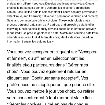
of data from different sources; Develop and improve services; Create
profiles to personalise content; Use profiles to select personalised
content; Use limited data to select content; Ensure security, prevent and
detect fraud, and fix errors; Deliver and present advertising and content;
Save and communicate privacy choices. These technologies may
UNE TOURISTE DE L’OISE EMPORTÉE PAR UNE
process personal data such as IP address and browsing data to offer
COULÉE DE BOUE EN HAUTE-SAVOIE
following functionalities: Identify devices based on information actively
requested; Use precise geolocation data; Match and combine data from
other data sources; Link different devices; Identify devices based on
information transmitted automatically.
Vous pouvez accepter en cliquant sur "Accepter
et fermer", ou affiner en sélectionnant les
finalités et/ou partenaires dans "Gérer mes
choix". Vous pouvez également refuser en
cliquant sur "Continuer sans accepter". Vos
préférences ne s'appliqueront que pour ce site.
Vous pouvez mettre à jour vos choix, ou retirer
votre consentement à tout moment via le lien
"Gérer les cookies" situé en bas de chaque