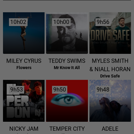
10h02
10h02
10h00
10h00
9h56
9h56
MILEY CYRUS
TEDDY SWIMS
MYLES SMITH
Flowers
Mr Know It All
& NIALL HORAN
Drive Safe
9h53
9h53
9h50
9h50
9h48
9h48
NICKY JAM
TEMPER CITY
ADELE