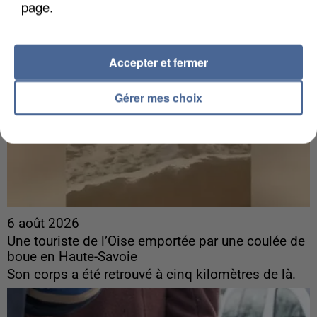
page.
Accepter et fermer
Gérer mes choix
6 août 2026
Une touriste de l’Oise emportée par une coulée de
boue en Haute-Savoie
Son corps a été retrouvé à cinq kilomètres de là.