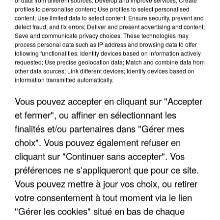
profiles to personalise content; Use profiles to select personalised
content; Use limited data to select content; Ensure security, prevent and
detect fraud, and fix errors; Deliver and present advertising and content;
Save and communicate privacy choices. These technologies may
process personal data such as IP address and browsing data to offer
following functionalities: Identify devices based on information actively
requested; Use precise geolocation data; Match and combine data from
other data sources; Link different devices; Identify devices based on
information transmitted automatically.
Vous pouvez accepter en cliquant sur "Accepter
et fermer", ou affiner en sélectionnant les
finalités et/ou partenaires dans "Gérer mes
choix". Vous pouvez également refuser en
6 août 2026
cliquant sur "Continuer sans accepter". Vos
Gabriel Attal et Raphaël Glucksmann visés par des
préférences ne s'appliqueront que pour ce site.
ingérences...
Vous pouvez mettre à jour vos choix, ou retirer
Sollicité, Sébastien Lecornu annonce un "travail
votre consentement à tout moment via le lien
commun" avec les partis à la rentrée.
"Gérer les cookies" situé en bas de chaque