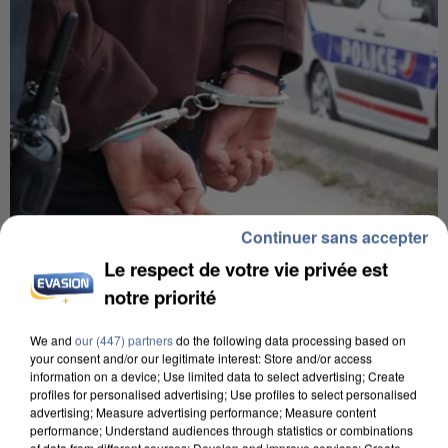
Continuer sans accepter
Le respect de votre vie privée est
7 août 2026
notre priorité
Un second cadre de la DZ Mafia interpellé en
Algérie
We and
our (447) partners
do the following data processing based on
Un cofondateur du réseau avait été interpellé
your consent and/or our legitimate interest: Store and/or access
information on a device; Use limited data to select advertising; Create
quelques jours plus tôt.
profiles for personalised advertising; Use profiles to select personalised
advertising; Measure advertising performance; Measure content
performance; Understand audiences through statistics or combinations
of data from different sources; Develop and improve services; Create