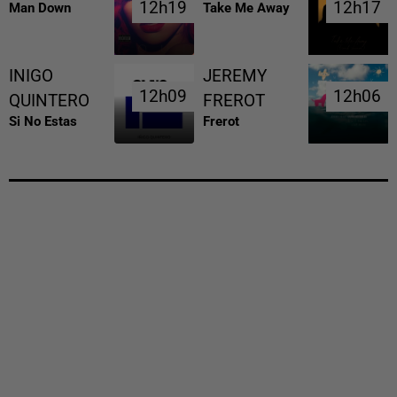
12h19
12h19
12h17
12h17
Man Down
Take Me Away
INIGO
JEREMY
12h09
12h09
12h06
12h06
QUINTERO
FREROT
Si No Estas
Frerot