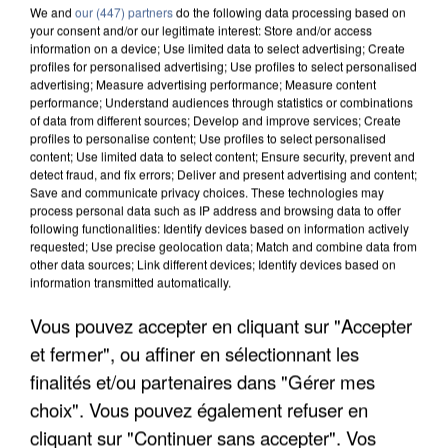
We and
our (447) partners
do the following data processing based on
your consent and/or our legitimate interest: Store and/or access
information on a device; Use limited data to select advertising; Create
profiles for personalised advertising; Use profiles to select personalised
advertising; Measure advertising performance; Measure content
performance; Understand audiences through statistics or combinations
of data from different sources; Develop and improve services; Create
profiles to personalise content; Use profiles to select personalised
content; Use limited data to select content; Ensure security, prevent and
detect fraud, and fix errors; Deliver and present advertising and content;
Save and communicate privacy choices. These technologies may
process personal data such as IP address and browsing data to offer
following functionalities: Identify devices based on information actively
requested; Use precise geolocation data; Match and combine data from
other data sources; Link different devices; Identify devices based on
information transmitted automatically.
UN SECOND CADRE DE LA DZ MAFIA
Vous pouvez accepter en cliquant sur "Accepter
INTERPELLÉ EN ALGÉRIE
et fermer", ou affiner en sélectionnant les
finalités et/ou partenaires dans "Gérer mes
choix". Vous pouvez également refuser en
cliquant sur "Continuer sans accepter". Vos