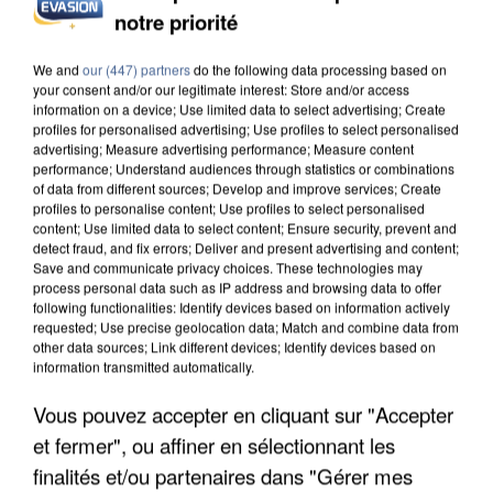
notre priorité
APRÈS TOUTES CES CANICULES, LES REFUGES
DE FAUNE SAUVAGE SONT...
We and
our (447) partners
do the following data processing based on
your consent and/or our legitimate interest: Store and/or access
information on a device; Use limited data to select advertising; Create
profiles for personalised advertising; Use profiles to select personalised
advertising; Measure advertising performance; Measure content
performance; Understand audiences through statistics or combinations
of data from different sources; Develop and improve services; Create
profiles to personalise content; Use profiles to select personalised
content; Use limited data to select content; Ensure security, prevent and
detect fraud, and fix errors; Deliver and present advertising and content;
Save and communicate privacy choices. These technologies may
process personal data such as IP address and browsing data to offer
following functionalities: Identify devices based on information actively
requested; Use precise geolocation data; Match and combine data from
other data sources; Link different devices; Identify devices based on
information transmitted automatically.
Vous pouvez accepter en cliquant sur "Accepter
et fermer", ou affiner en sélectionnant les
L’UN DES FONDATEURS SUPPOSÉS DE LA DZ
finalités et/ou partenaires dans "Gérer mes
MAFIA INTERPELLÉ EN ALGÉRIE