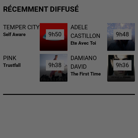
RÉCEMMENT DIFFUSÉ
TEMPER CITY
ADELE
9h50
9h50
9h48
9h48
Self Aware
CASTILLON
Ete Avec Toi
PINK
DAMIANO
9h38
9h38
9h36
9h36
Trustfall
DAVID
The First Time