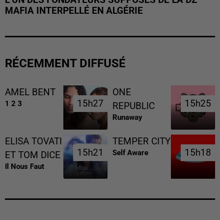
MAFIA INTERPELLÉ EN ALGÉRIE
RÉCEMMENT DIFFUSÉ
AMEL BENT
ONE
15h27
15h27
15h25
15h25
1 2 3
REPUBLIC
Runaway
ELISA TOVATI
TEMPER CITY
15h21
15h21
15h18
15h18
Self Aware
ET TOM DICE
Il Nous Faut