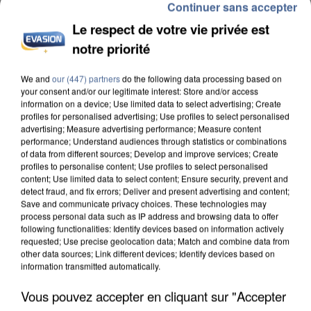
Continuer sans accepter
Le respect de votre vie privée est
notre priorité
We and
our (447) partners
do the following data processing based on
INCENDIES : L’ÎLE-DE-FRANCE LANCE UN ÉLAN
your consent and/or our legitimate interest: Store and/or access
DE SOLIDARITÉ AVEC LES...
information on a device; Use limited data to select advertising; Create
profiles for personalised advertising; Use profiles to select personalised
advertising; Measure advertising performance; Measure content
performance; Understand audiences through statistics or combinations
of data from different sources; Develop and improve services; Create
profiles to personalise content; Use profiles to select personalised
content; Use limited data to select content; Ensure security, prevent and
detect fraud, and fix errors; Deliver and present advertising and content;
Save and communicate privacy choices. These technologies may
process personal data such as IP address and browsing data to offer
following functionalities: Identify devices based on information actively
requested; Use precise geolocation data; Match and combine data from
other data sources; Link different devices; Identify devices based on
information transmitted automatically.
Vous pouvez accepter en cliquant sur "Accepter