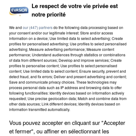
Le respect de votre vie privée est
notre priorité
UN SECOND CADRE DE LA DZ MAFIA
INTERPELLÉ EN ALGÉRIE
We and
our (447) partners
do the following data processing based on
your consent and/or our legitimate interest: Store and/or access
information on a device; Use limited data to select advertising; Create
profiles for personalised advertising; Use profiles to select personalised
advertising; Measure advertising performance; Measure content
performance; Understand audiences through statistics or combinations
of data from different sources; Develop and improve services; Create
profiles to personalise content; Use profiles to select personalised
content; Use limited data to select content; Ensure security, prevent and
detect fraud, and fix errors; Deliver and present advertising and content;
Save and communicate privacy choices. These technologies may
process personal data such as IP address and browsing data to offer
following functionalities: Identify devices based on information actively
requested; Use precise geolocation data; Match and combine data from
other data sources; Link different devices; Identify devices based on
information transmitted automatically.
Vous pouvez accepter en cliquant sur "Accepter
et fermer", ou affiner en sélectionnant les