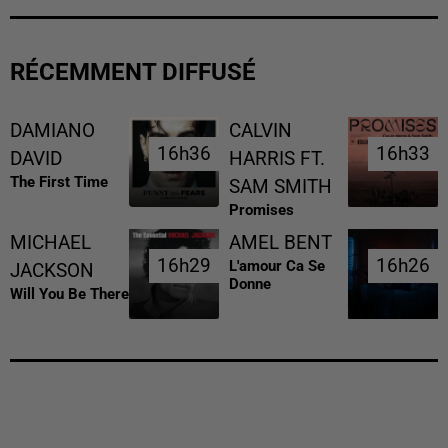
RÉCEMMENT DIFFUSÉ
DAMIANO
CALVIN
16h36
16h36
16h33
16h33
DAVID
HARRIS FT.
The First Time
SAM SMITH
Promises
MICHAEL
AMEL BENT
16h29
16h29
16h26
16h26
L'amour Ca Se
JACKSON
Donne
Will You Be There