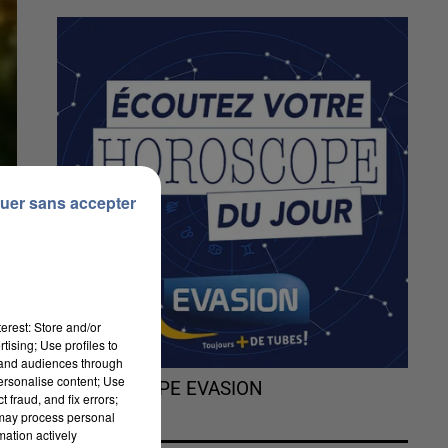
uer sans accepter
erest: Store and/or
tising; Use profiles to
tand audiences through
personalise content; Use
L'HOROSCOPE EVASION
 fraud, and fix errors;
 may process personal
mation actively