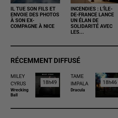
IL TUE SON FILS ET
INCENDIES : L’ÎLE-
ENVOIE DES PHOTOS
DE-FRANCE LANCE
À SON EX-
UN ÉLAN DE
COMPAGNE À NICE
SOLIDARITÉ AVEC
LES...
RÉCEMMENT DIFFUSÉ
MILEY
TAME
18h49
18h49
18h46
18h46
CYRUS
IMPALA
Wrecking
Dracula
Ball