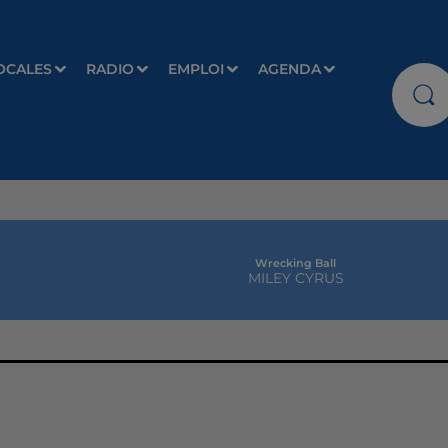
OCALES
RADIO
EMPLOI
AGENDA
Wrecking Ball
MILEY CYRUS