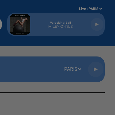
Live :
PARIS
Wrecking Ball
MILEY CYRUS
PARIS