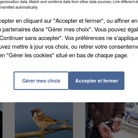
eolocation data; Match and combine data from other data sources; Link different de
nsmitted automatically.
pter en cliquant sur "Accepter et fermer", ou affiner en
/ou partenaires dans "Gérer mes choix". Vous pouvez éga
teaudun, un scooter est entré en collision avec une
"Continuer sans accepter". Vos préférences ne s'appliqu
Sancheville. Le jeune de 24 ans qui était aux command
uvez mettre à jour vos choix, ou retirer votre consenteme
en "Gérer les cookies" situé en bas de chaque page.
Gérer mes choix
Accepter et fermer