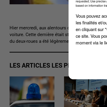
requested; Use precise g
based on information tra
Vous pouvez acce
les finalités et
Hier mercredi, aux alentours de 15 heures, à Châ
en cliquant sur 
voiture. Cette dernière était stationnée rue de 
ce site. Vous po
du deux-roues a été légèrement blessé.
moment via le li
LES ARTICLES LES PLUS VUS