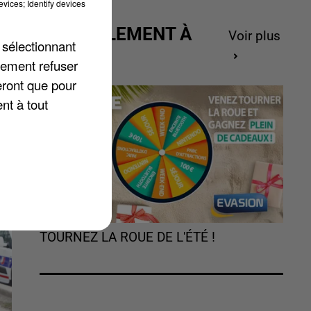
vices; Identify devices
ACTUELLEMENT À
Voir plus
 sélectionnant
GAGNER
lement refuser
eront que pour
es
nt à tout
TOURNEZ LA ROUE DE L'ÉTÉ !