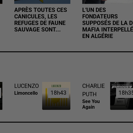
APRÈS TOUTES CES
L’UN DES
CANICULES, LES
FONDATEURS
REFUGES DE FAUNE
SUPPOSÉS DE LA D
SAUVAGE SONT...
MAFIA INTERPELL
EN ALGÉRIE
LUCENZO
CHARLIE
18h43
18h43
18h3
18h3
Limoncello
PUTH
See You
Again