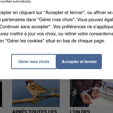
ntale 915. Une automobiliste s'est fait surprendre par
nsmitted automatically.
lors percutés. Les sapeurs-pompiers sont rapidement
pter en cliquant sur "Accepter et fermer", ou affiner en
e sont morts. La conductrice a été gravement blessée.
/ou partenaires dans "Gérer mes choix". Vous pouvez éga
auvais.
"Continuer sans accepter". Vos préférences ne s'appliqu
uvez mettre à jour vos choix, ou retirer votre consenteme
en "Gérer les cookies" situé en bas de chaque page.
Gérer mes choix
Accepter et fermer
APRÈS TOUTES CES
L’UN DES