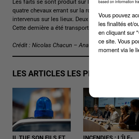
Les faits se sont produit sur la route départeme
based on information tra
quatre chevaux errant sur la route. Elle les a a
Vous pouvez acce
intervenus sur les lieux. Deux chevaux sur quatr
les finalités et
Cette dernière a été transportée à l'hôpital de Be
en cliquant sur 
ce site. Vous po
Crédit : Nicolas Chacun – Anaïs Boubrit
moment via le li
LES ARTICLES LES PLUS VUS
IL TUE SON FILS ET
INCENDIES : L’ÎLE-