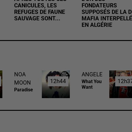
CANICULES, LES
FONDATEURS
REFUGES DE FAUNE
SUPPOSÉS DE LA D
SAUVAGE SONT...
MAFIA INTERPELL
EN ALGÉRIE
NOA
ANGELE
12h44
12h44
12h3
12h3
What You
MOON
Want
Paradise