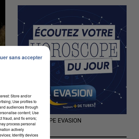
uer sans accepter
erest: Store and/or
tising; Use profiles to
tand audiences through
personalise content; Use
 fraud, and fix errors;
L'HOROSCOPE EVASION
 may process personal
mation actively
vices; Identify devices