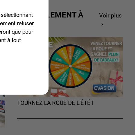
ACTUELLEMENT À
 sélectionnant
Voir plus
GAGNER
lement refuser
eront que pour
nt à tout
TOURNEZ LA ROUE DE L'ÉTÉ !