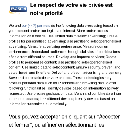
Le respect de votre vie privée est
notre priorité
APRÈS TOUTES CES CANICULES, LES REFUGES
We and
our (447) partners
do the following data processing based on
DE FAUNE SAUVAGE SONT...
your consent and/or our legitimate interest: Store and/or access
information on a device; Use limited data to select advertising; Create
profiles for personalised advertising; Use profiles to select personalised
advertising; Measure advertising performance; Measure content
performance; Understand audiences through statistics or combinations
of data from different sources; Develop and improve services; Create
profiles to personalise content; Use profiles to select personalised
content; Use limited data to select content; Ensure security, prevent and
detect fraud, and fix errors; Deliver and present advertising and content;
Save and communicate privacy choices. These technologies may
process personal data such as IP address and browsing data to offer
following functionalities: Identify devices based on information actively
requested; Use precise geolocation data; Match and combine data from
other data sources; Link different devices; Identify devices based on
information transmitted automatically.
Vous pouvez accepter en cliquant sur "Accepter
et fermer", ou affiner en sélectionnant les