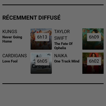
RÉCEMMENT DIFFUSÉ
KUNGS
TAYLOR
6h13
6h13
6h09
6h09
Never Going
SWIFT
Home
The Fate Of
Ophelia
CARDIGANS
NAIKA
6h05
6h05
6h02
6h02
Love Fool
One Track Mind