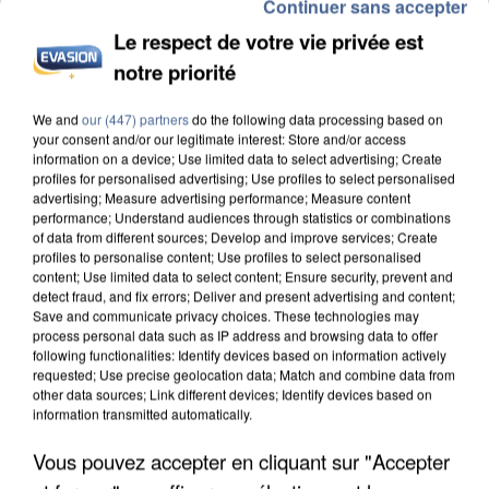
Continuer sans accepter
Le respect de votre vie privée est
notre priorité
We and
our (447) partners
do the following data processing based on
INCENDIES : L’ÎLE-DE-FRANCE LANCE UN ÉLAN
your consent and/or our legitimate interest: Store and/or access
DE SOLIDARITÉ AVEC LES...
information on a device; Use limited data to select advertising; Create
profiles for personalised advertising; Use profiles to select personalised
advertising; Measure advertising performance; Measure content
performance; Understand audiences through statistics or combinations
of data from different sources; Develop and improve services; Create
profiles to personalise content; Use profiles to select personalised
content; Use limited data to select content; Ensure security, prevent and
detect fraud, and fix errors; Deliver and present advertising and content;
Save and communicate privacy choices. These technologies may
process personal data such as IP address and browsing data to offer
following functionalities: Identify devices based on information actively
requested; Use precise geolocation data; Match and combine data from
other data sources; Link different devices; Identify devices based on
information transmitted automatically.
Vous pouvez accepter en cliquant sur "Accepter