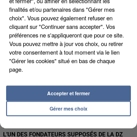
et fermer", ou affiner en sélectionnant les
finalités et/ou partenaires dans "Gérer mes
APRÈS TOUTES CES CANICULES, LES REFUGES
choix". Vous pouvez également refuser en
DE FAUNE SAUVAGE SONT...
cliquant sur "Continuer sans accepter". Vos
préférences ne s'appliqueront que pour ce site.
Vous pouvez mettre à jour vos choix, ou retirer
votre consentement à tout moment via le lien
"Gérer les cookies" situé en bas de chaque
page.
Accepter et fermer
Gérer mes choix
L’UN DES FONDATEURS SUPPOSÉS DE LA DZ