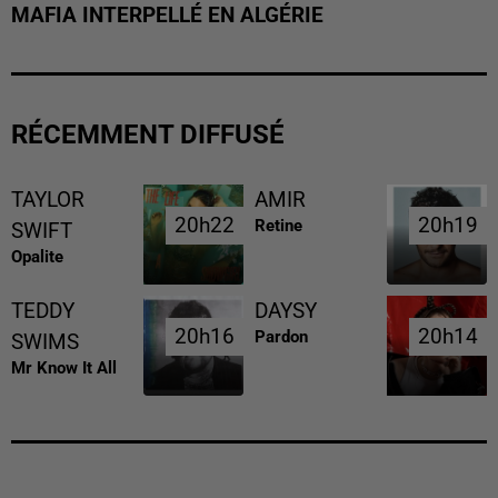
MAFIA INTERPELLÉ EN ALGÉRIE
RÉCEMMENT DIFFUSÉ
TAYLOR
AMIR
20h22
20h22
20h19
20h19
Retine
SWIFT
Opalite
TEDDY
DAYSY
20h16
20h16
20h14
20h14
Pardon
SWIMS
Mr Know It All