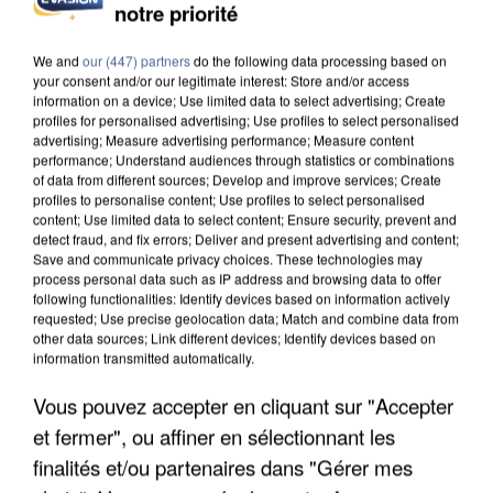
notre priorité
We and
our (447) partners
do the following data processing based on
your consent and/or our legitimate interest: Store and/or access
information on a device; Use limited data to select advertising; Create
profiles for personalised advertising; Use profiles to select personalised
advertising; Measure advertising performance; Measure content
performance; Understand audiences through statistics or combinations
of data from different sources; Develop and improve services; Create
profiles to personalise content; Use profiles to select personalised
content; Use limited data to select content; Ensure security, prevent and
detect fraud, and fix errors; Deliver and present advertising and content;
Save and communicate privacy choices. These technologies may
process personal data such as IP address and browsing data to offer
following functionalities: Identify devices based on information actively
requested; Use precise geolocation data; Match and combine data from
other data sources; Link different devices; Identify devices based on
information transmitted automatically.
UN SECOND CADRE DE LA DZ MAFIA
Vous pouvez accepter en cliquant sur "Accepter
INTERPELLÉ EN ALGÉRIE
et fermer", ou affiner en sélectionnant les
finalités et/ou partenaires dans "Gérer mes