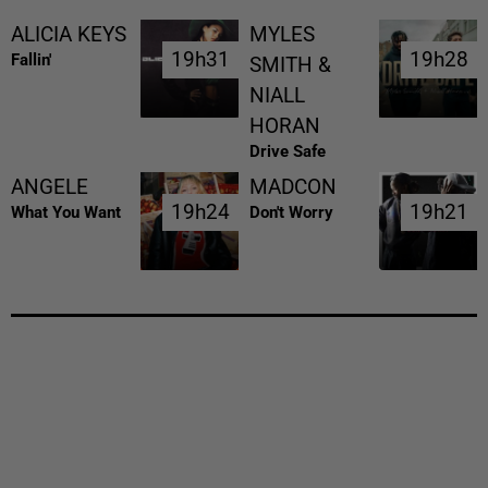
ALICIA KEYS
MYLES
19h31
19h31
19h28
19h28
Fallin'
SMITH &
NIALL
HORAN
Drive Safe
ANGELE
MADCON
19h24
19h24
19h21
19h21
What You Want
Don't Worry