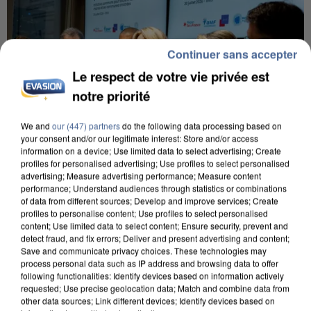
Continuer sans accepter
Le respect de votre vie privée est
notre priorité
We and
our (447) partners
do the following data processing based on
your consent and/or our legitimate interest: Store and/or access
information on a device; Use limited data to select advertising; Create
profiles for personalised advertising; Use profiles to select personalised
advertising; Measure advertising performance; Measure content
INCENDIES : L’ÎLE-DE-FRANCE LANCE UN ÉLAN
performance; Understand audiences through statistics or combinations
DE SOLIDARITÉ AVEC LES...
of data from different sources; Develop and improve services; Create
profiles to personalise content; Use profiles to select personalised
content; Use limited data to select content; Ensure security, prevent and
detect fraud, and fix errors; Deliver and present advertising and content;
Save and communicate privacy choices. These technologies may
process personal data such as IP address and browsing data to offer
following functionalities: Identify devices based on information actively
requested; Use precise geolocation data; Match and combine data from
other data sources; Link different devices; Identify devices based on