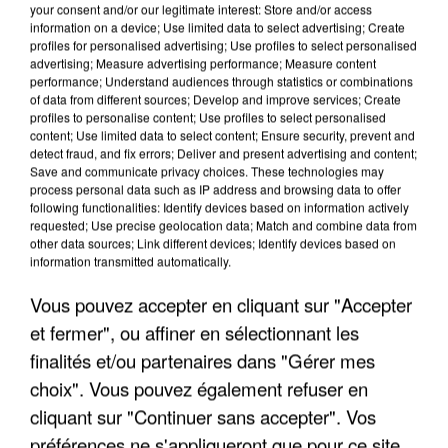
your consent and/or our legitimate interest: Store and/or access
information on a device; Use limited data to select advertising; Create
profiles for personalised advertising; Use profiles to select personalised
advertising; Measure advertising performance; Measure content
performance; Understand audiences through statistics or combinations
of data from different sources; Develop and improve services; Create
profiles to personalise content; Use profiles to select personalised
content; Use limited data to select content; Ensure security, prevent and
detect fraud, and fix errors; Deliver and present advertising and content;
Save and communicate privacy choices. These technologies may
process personal data such as IP address and browsing data to offer
following functionalities: Identify devices based on information actively
requested; Use precise geolocation data; Match and combine data from
other data sources; Link different devices; Identify devices based on
APRÈS TOUTES CES CANICULES, LES REFUGES
information transmitted automatically.
DE FAUNE SAUVAGE SONT...
Vous pouvez accepter en cliquant sur "Accepter
et fermer", ou affiner en sélectionnant les
finalités et/ou partenaires dans "Gérer mes
choix". Vous pouvez également refuser en
cliquant sur "Continuer sans accepter". Vos
préférences ne s'appliqueront que pour ce site.