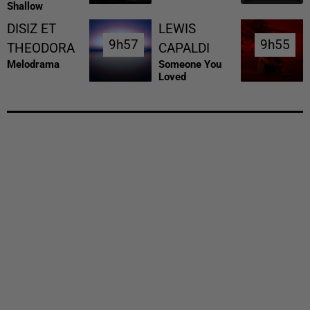
Shallow
DISIZ ET
LEWIS
9h57
9h57
9h55
9h55
THEODORA
CAPALDI
Melodrama
Someone You
Loved