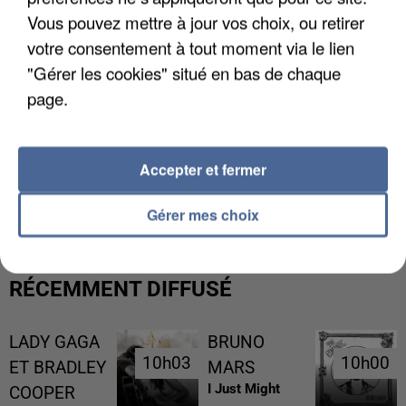
Vous pouvez mettre à jour vos choix, ou retirer
votre consentement à tout moment via le lien
"Gérer les cookies" situé en bas de chaque
page.
Accepter et fermer
L’UN DES FONDATEURS SUPPOSÉS DE LA DZ
MAFIA INTERPELLÉ EN ALGÉRIE
Gérer mes choix
RÉCEMMENT DIFFUSÉ
LADY GAGA
BRUNO
10h03
10h03
10h00
10h00
ET BRADLEY
MARS
I Just Might
COOPER