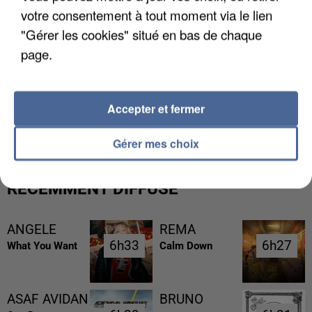
votre consentement à tout moment via le lien
"Gérer les cookies" situé en bas de chaque
page.
L’UN DES FONDATEURS SUPPOSÉS DE LA DZ
Accepter et fermer
MAFIA INTERPELLÉ EN ALGÉRIE
Gérer mes choix
RÉCEMMENT DIFFUSÉ
ANGELE
REMA
6h33
6h33
6h27
6h27
What You Want
Calm Down
ASAF AVIDAN
BRUNO