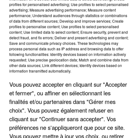
profiles for personalised advertising; Use profiles to select personalised
advertising; Measure advertising performance; Measure content
performance; Understand audiences through statistics or combinations
of data from different sources; Develop and improve services; Create
profiles to personalise content; Use profiles to select personalised
content; Use limited data to select content; Ensure security, prevent and
detect fraud, and fix errors; Deliver and present advertising and content;
Save and communicate privacy choices. These technologies may
process personal data such as IP address and browsing data to offer
following functionalities: Identify devices based on information actively
requested; Use precise geolocation data; Match and combine data from
APRÈS TOUTES CES CANICULES, LES REFUGES
other data sources; Link different devices; Identify devices based on
DE FAUNE SAUVAGE SONT...
information transmitted automatically.
Vous pouvez accepter en cliquant sur "Accepter
et fermer", ou affiner en sélectionnant les
finalités et/ou partenaires dans "Gérer mes
choix". Vous pouvez également refuser en
cliquant sur "Continuer sans accepter". Vos
préférences ne s'appliqueront que pour ce site.
Vous pouvez mettre à jour vos choix, ou retirer