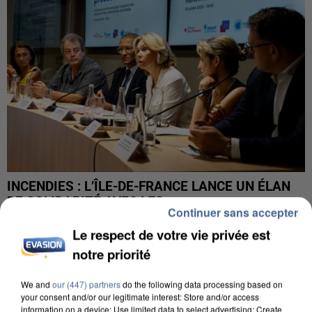
INCENDIES : L’ÎLE-DE-FRANCE LANCE UN ÉLAN
DE SOLIDARITÉ AVEC LES...
Continuer sans accepter
Le respect de votre vie privée est
notre priorité
We and
our (447) partners
do the following data processing based on
your consent and/or our legitimate interest: Store and/or access
information on a device; Use limited data to select advertising; Create