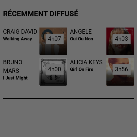
RÉCEMMENT DIFFUSÉ
CRAIG DAVID
ANGELE
4h07
4h07
4h03
4h03
Walking Away
Oui Ou Non
BRUNO
ALICIA KEYS
4h00
4h00
3h56
3h56
Girl On Fire
MARS
I Just Might