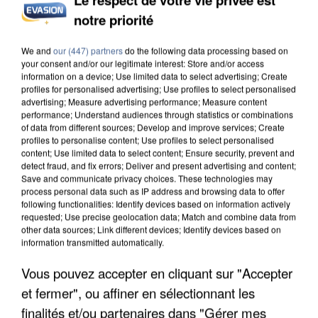
notre priorité
INCENDIES : L’ÎLE-DE-FRANCE LANCE UN ÉLAN
DE SOLIDARITÉ AVEC LES...
We and
our (447) partners
do the following data processing based on
your consent and/or our legitimate interest: Store and/or access
information on a device; Use limited data to select advertising; Create
profiles for personalised advertising; Use profiles to select personalised
advertising; Measure advertising performance; Measure content
performance; Understand audiences through statistics or combinations
of data from different sources; Develop and improve services; Create
profiles to personalise content; Use profiles to select personalised
content; Use limited data to select content; Ensure security, prevent and
detect fraud, and fix errors; Deliver and present advertising and content;
Save and communicate privacy choices. These technologies may
process personal data such as IP address and browsing data to offer
following functionalities: Identify devices based on information actively
requested; Use precise geolocation data; Match and combine data from
other data sources; Link different devices; Identify devices based on
information transmitted automatically.
Vous pouvez accepter en cliquant sur "Accepter
et fermer", ou affiner en sélectionnant les
APRÈS TOUTES CES CANICULES, LES REFUGES
finalités et/ou partenaires dans "Gérer mes