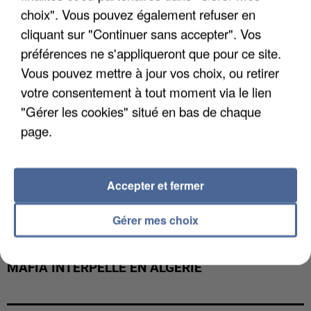
DE FAUNE SAUVAGE SONT...
choix". Vous pouvez également refuser en
cliquant sur "Continuer sans accepter". Vos
préférences ne s'appliqueront que pour ce site.
Vous pouvez mettre à jour vos choix, ou retirer
votre consentement à tout moment via le lien
"Gérer les cookies" situé en bas de chaque
page.
Accepter et fermer
Gérer mes choix
L’UN DES FONDATEURS SUPPOSÉS DE LA DZ
MAFIA INTERPELLÉ EN ALGÉRIE