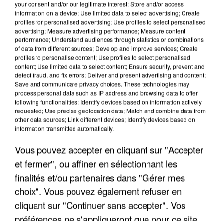
your consent and/or our legitimate interest: Store and/or access
information on a device; Use limited data to select advertising; Create
profiles for personalised advertising; Use profiles to select personalised
advertising; Measure advertising performance; Measure content
performance; Understand audiences through statistics or combinations
of data from different sources; Develop and improve services; Create
profiles to personalise content; Use profiles to select personalised
content; Use limited data to select content; Ensure security, prevent and
detect fraud, and fix errors; Deliver and present advertising and content;
Save and communicate privacy choices. These technologies may
process personal data such as IP address and browsing data to offer
following functionalities: Identify devices based on information actively
requested; Use precise geolocation data; Match and combine data from
other data sources; Link different devices; Identify devices based on
information transmitted automatically.
UN SECOND CADRE DE LA DZ MAFIA
INTERPELLÉ EN ALGÉRIE
Vous pouvez accepter en cliquant sur "Accepter
et fermer", ou affiner en sélectionnant les
finalités et/ou partenaires dans "Gérer mes
choix". Vous pouvez également refuser en
cliquant sur "Continuer sans accepter". Vos
préférences ne s'appliqueront que pour ce site.