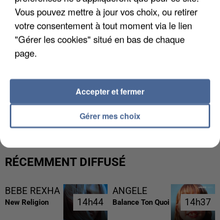
Vous pouvez mettre à jour vos choix, ou retirer
votre consentement à tout moment via le lien
"Gérer les cookies" situé en bas de chaque
page.
Accepter et fermer
UNE TOURISTE DE L’OISE EMPORTÉE PAR UNE
COULÉE DE BOUE EN HAUTE-SAVOIE
Gérer mes choix
RÉCEMMENT DIFFUSÉ
BEBE REXHA
ANGELE
14h44
14h44
14h37
14h37
New Religion
Balance Ton Quoi