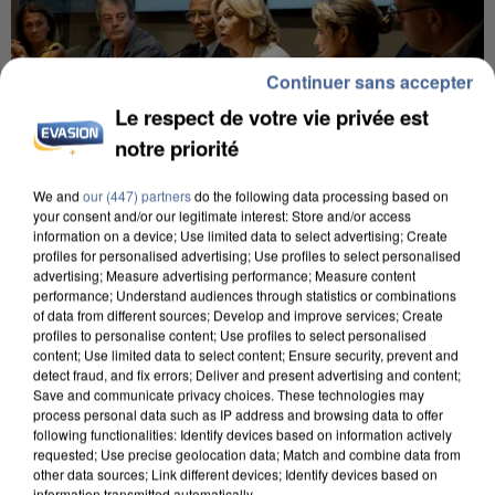
Continuer sans accepter
Le respect de votre vie privée est
notre priorité
We and
our (447) partners
do the following data processing based on
your consent and/or our legitimate interest: Store and/or access
INCENDIES : L’ÎLE-DE-FRANCE LANCE UN ÉLAN
information on a device; Use limited data to select advertising; Create
profiles for personalised advertising; Use profiles to select personalised
DE SOLIDARITÉ AVEC LES...
advertising; Measure advertising performance; Measure content
performance; Understand audiences through statistics or combinations
of data from different sources; Develop and improve services; Create
profiles to personalise content; Use profiles to select personalised
content; Use limited data to select content; Ensure security, prevent and
detect fraud, and fix errors; Deliver and present advertising and content;
Save and communicate privacy choices. These technologies may
process personal data such as IP address and browsing data to offer
following functionalities: Identify devices based on information actively
requested; Use precise geolocation data; Match and combine data from
other data sources; Link different devices; Identify devices based on
information transmitted automatically.