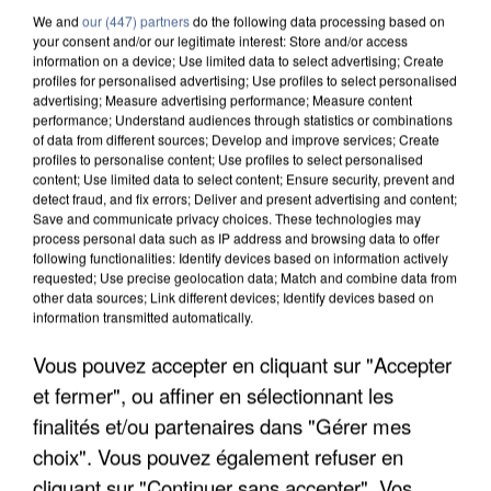
We and
our (447) partners
do the following data processing based on
your consent and/or our legitimate interest: Store and/or access
information on a device; Use limited data to select advertising; Create
profiles for personalised advertising; Use profiles to select personalised
advertising; Measure advertising performance; Measure content
performance; Understand audiences through statistics or combinations
of data from different sources; Develop and improve services; Create
profiles to personalise content; Use profiles to select personalised
content; Use limited data to select content; Ensure security, prevent and
detect fraud, and fix errors; Deliver and present advertising and content;
Save and communicate privacy choices. These technologies may
process personal data such as IP address and browsing data to offer
following functionalities: Identify devices based on information actively
requested; Use precise geolocation data; Match and combine data from
other data sources; Link different devices; Identify devices based on
information transmitted automatically.
Vous pouvez accepter en cliquant sur "Accepter
LES DONNÉES DE 300 000 CLIENTS DÉROBÉES À
et fermer", ou affiner en sélectionnant les
INTERMARCHÉ APRÈS UNE...
finalités et/ou partenaires dans "Gérer mes
choix". Vous pouvez également refuser en
cliquant sur "Continuer sans accepter". Vos