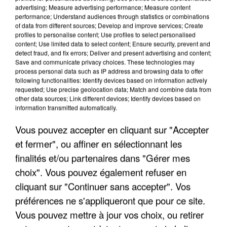
advertising; Measure advertising performance; Measure content
performance; Understand audiences through statistics or combinations
of data from different sources; Develop and improve services; Create
profiles to personalise content; Use profiles to select personalised
content; Use limited data to select content; Ensure security, prevent and
detect fraud, and fix errors; Deliver and present advertising and content;
Save and communicate privacy choices. These technologies may
process personal data such as IP address and browsing data to offer
following functionalities: Identify devices based on information actively
UNE TOURISTE DE L’OISE EMPORTÉE PAR UNE
requested; Use precise geolocation data; Match and combine data from
COULÉE DE BOUE EN HAUTE-SAVOIE
other data sources; Link different devices; Identify devices based on
information transmitted automatically.
Vous pouvez accepter en cliquant sur "Accepter
et fermer", ou affiner en sélectionnant les
finalités et/ou partenaires dans "Gérer mes
choix". Vous pouvez également refuser en
cliquant sur "Continuer sans accepter". Vos
préférences ne s'appliqueront que pour ce site.
Vous pouvez mettre à jour vos choix, ou retirer