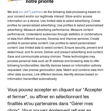
notre priorité
DE SOLIDARITÉ AVEC LES...
We and
our (447) partners
do the following data processing based on
your consent and/or our legitimate interest: Store and/or access
information on a device; Use limited data to select advertising; Create
profiles for personalised advertising; Use profiles to select personalised
advertising; Measure advertising performance; Measure content
performance; Understand audiences through statistics or combinations
of data from different sources; Develop and improve services; Create
profiles to personalise content; Use profiles to select personalised
content; Use limited data to select content; Ensure security, prevent and
detect fraud, and fix errors; Deliver and present advertising and content;
Save and communicate privacy choices. These technologies may
process personal data such as IP address and browsing data to offer
following functionalities: Identify devices based on information actively
requested; Use precise geolocation data; Match and combine data from
other data sources; Link different devices; Identify devices based on
information transmitted automatically.
Vous pouvez accepter en cliquant sur "Accepter
APRÈS TOUTES CES CANICULES, LES REFUGES
et fermer", ou affiner en sélectionnant les
DE FAUNE SAUVAGE SONT...
finalités et/ou partenaires dans "Gérer mes
choix". Vous pouvez également refuser en