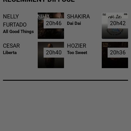
NELLY
SHAKIRA
20h46
20h46
20h42
20h42
Dai Dai
FURTADO
All Good Things
CESAR
HOZIER
20h40
20h40
20h36
20h36
Liberta
Too Sweet