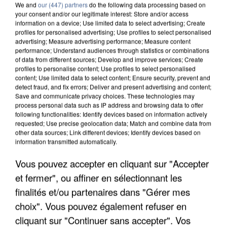
We and
our (447) partners
do the following data processing based on
your consent and/or our legitimate interest: Store and/or access
information on a device; Use limited data to select advertising; Create
profiles for personalised advertising; Use profiles to select personalised
advertising; Measure advertising performance; Measure content
performance; Understand audiences through statistics or combinations
of data from different sources; Develop and improve services; Create
profiles to personalise content; Use profiles to select personalised
content; Use limited data to select content; Ensure security, prevent and
detect fraud, and fix errors; Deliver and present advertising and content;
Save and communicate privacy choices. These technologies may
process personal data such as IP address and browsing data to offer
following functionalities: Identify devices based on information actively
requested; Use precise geolocation data; Match and combine data from
other data sources; Link different devices; Identify devices based on
information transmitted automatically.
UNE TOURISTE DE L’OISE EMPORTÉE PAR UNE
Vous pouvez accepter en cliquant sur "Accepter
COULÉE DE BOUE EN HAUTE-SAVOIE
et fermer", ou affiner en sélectionnant les
finalités et/ou partenaires dans "Gérer mes
choix". Vous pouvez également refuser en
cliquant sur "Continuer sans accepter". Vos