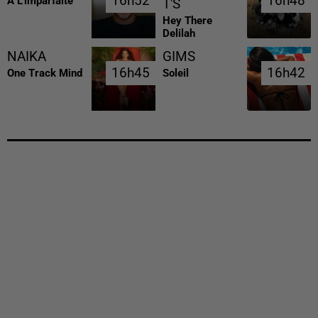
16h52
16h52
16h48
16h48
A L'imparfaite
T'S
Hey There
Delilah
NAIKA
GIMS
16h45
16h45
16h42
16h42
One Track Mind
Soleil