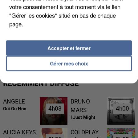
votre consentement à tout moment via le lien
"Gérer les cookies" situé en bas de chaque
page.
L’UN DES FONDATEURS SUPPOSÉS DE LA DZ
Accepter et fermer
MAFIA INTERPELLÉ EN ALGÉRIE
Gérer mes choix
RÉCEMMENT DIFFUSÉ
ANGELE
BRUNO
4h03
4h03
4h00
4h00
Oui Ou Non
MARS
I Just Might
ALICIA KEYS
COLDPLAY