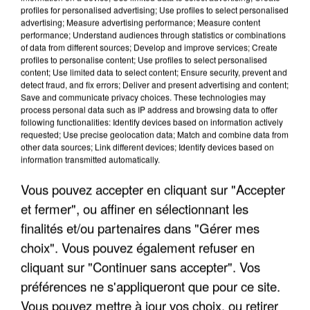
profiles for personalised advertising; Use profiles to select personalised
advertising; Measure advertising performance; Measure content
performance; Understand audiences through statistics or combinations
of data from different sources; Develop and improve services; Create
profiles to personalise content; Use profiles to select personalised
content; Use limited data to select content; Ensure security, prevent and
detect fraud, and fix errors; Deliver and present advertising and content;
Save and communicate privacy choices. These technologies may
process personal data such as IP address and browsing data to offer
following functionalities: Identify devices based on information actively
requested; Use precise geolocation data; Match and combine data from
APRÈS TOUTES CES CANICULES, LES REFUGES
other data sources; Link different devices; Identify devices based on
DE FAUNE SAUVAGE SONT...
information transmitted automatically.
Vous pouvez accepter en cliquant sur "Accepter
et fermer", ou affiner en sélectionnant les
finalités et/ou partenaires dans "Gérer mes
choix". Vous pouvez également refuser en
cliquant sur "Continuer sans accepter". Vos
préférences ne s'appliqueront que pour ce site.
Vous pouvez mettre à jour vos choix, ou retirer