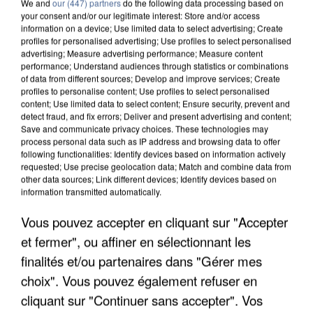
We and
our (447) partners
do the following data processing based on
your consent and/or our legitimate interest: Store and/or access
information on a device; Use limited data to select advertising; Create
profiles for personalised advertising; Use profiles to select personalised
advertising; Measure advertising performance; Measure content
performance; Understand audiences through statistics or combinations
of data from different sources; Develop and improve services; Create
profiles to personalise content; Use profiles to select personalised
content; Use limited data to select content; Ensure security, prevent and
detect fraud, and fix errors; Deliver and present advertising and content;
Save and communicate privacy choices. These technologies may
process personal data such as IP address and browsing data to offer
following functionalities: Identify devices based on information actively
requested; Use precise geolocation data; Match and combine data from
other data sources; Link different devices; Identify devices based on
information transmitted automatically.
APRÈS TOUTES CES CANICULES, LES REFUGES
DE FAUNE SAUVAGE SONT...
Vous pouvez accepter en cliquant sur "Accepter
et fermer", ou affiner en sélectionnant les
finalités et/ou partenaires dans "Gérer mes
choix". Vous pouvez également refuser en
cliquant sur "Continuer sans accepter". Vos