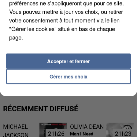
préférences ne s'appliqueront que pour ce site.
Vous pouvez mettre à jour vos choix, ou retirer
votre consentement à tout moment via le lien
"Gérer les cookies" situé en bas de chaque
page.
Accepter et fermer
L’UN DES FONDATEURS SUPPOSÉS DE LA DZ
Gérer mes choix
MAFIA INTERPELLÉ EN ALGÉRIE
RÉCEMMENT DIFFUSÉ
MICHAEL
OLIVIA DEAN
21h26
21h26
21h23
21h23
Man I Need
JACKSON