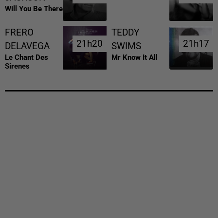
Will You Be There
FRERO
TEDDY
21h20
21h20
21h17
21h17
DELAVEGA
SWIMS
Le Chant Des
Mr Know It All
Sirenes