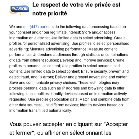
Le respect de votre vie privée est
notre priorité
INCENDIES : L’ÎLE-DE-FRANCE LANCE UN ÉLAN
We and
our (447) partners
do the following data processing based on
DE SOLIDARITÉ AVEC LES...
your consent and/or our legitimate interest: Store and/or access
information on a device; Use limited data to select advertising; Create
profiles for personalised advertising; Use profiles to select personalised
advertising; Measure advertising performance; Measure content
performance; Understand audiences through statistics or combinations
of data from different sources; Develop and improve services; Create
profiles to personalise content; Use profiles to select personalised
content; Use limited data to select content; Ensure security, prevent and
detect fraud, and fix errors; Deliver and present advertising and content;
Save and communicate privacy choices. These technologies may
process personal data such as IP address and browsing data to offer
following functionalities: Identify devices based on information actively
requested; Use precise geolocation data; Match and combine data from
other data sources; Link different devices; Identify devices based on
information transmitted automatically.
Vous pouvez accepter en cliquant sur "Accepter
et fermer", ou affiner en sélectionnant les