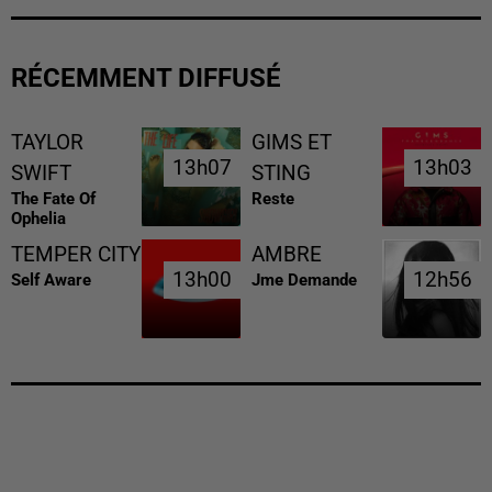
RÉCEMMENT DIFFUSÉ
TAYLOR
GIMS ET
13h07
13h07
13h03
13h03
SWIFT
STING
The Fate Of
Reste
Ophelia
TEMPER CITY
AMBRE
13h00
13h00
12h56
12h56
Self Aware
Jme Demande