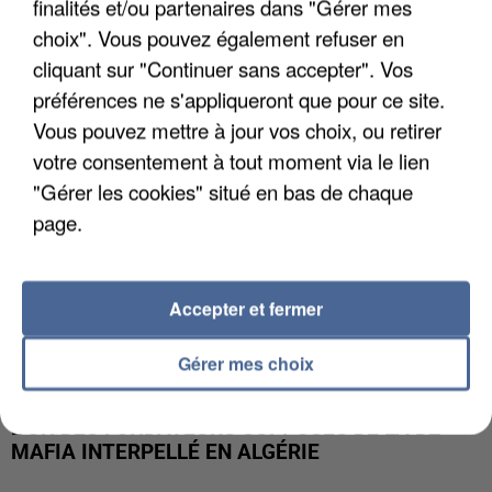
finalités et/ou partenaires dans "Gérer mes
APRÈS TOUTES CES CANICULES, LES REFUGES
DE FAUNE SAUVAGE SONT...
choix". Vous pouvez également refuser en
cliquant sur "Continuer sans accepter". Vos
préférences ne s'appliqueront que pour ce site.
Vous pouvez mettre à jour vos choix, ou retirer
votre consentement à tout moment via le lien
"Gérer les cookies" situé en bas de chaque
page.
Accepter et fermer
Gérer mes choix
L’UN DES FONDATEURS SUPPOSÉS DE LA DZ
MAFIA INTERPELLÉ EN ALGÉRIE