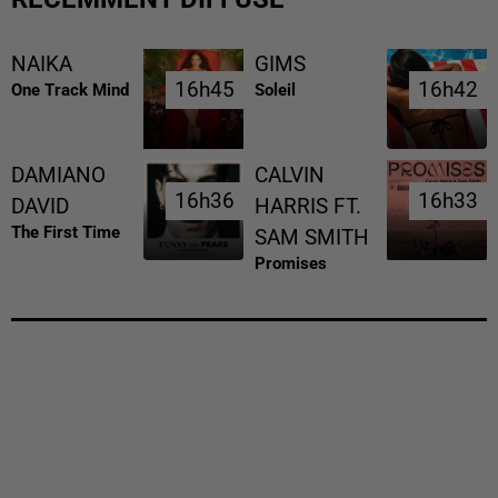
NAIKA
GIMS
16h45
16h45
16h42
16h42
One Track Mind
Soleil
DAMIANO
CALVIN
16h36
16h36
16h33
16h33
DAVID
HARRIS FT.
The First Time
SAM SMITH
Promises