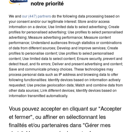
notre priorité
INTERPELLÉ EN ALGÉRIE
We and
our (447) partners
do the following data processing based on
your consent and/or our legitimate interest: Store and/or access
information on a device; Use limited data to select advertising; Create
profiles for personalised advertising; Use profiles to select personalised
advertising; Measure advertising performance; Measure content
performance; Understand audiences through statistics or combinations
of data from different sources; Develop and improve services; Create
profiles to personalise content; Use profiles to select personalised
content; Use limited data to select content; Ensure security, prevent and
detect fraud, and fix errors; Deliver and present advertising and content;
Save and communicate privacy choices. These technologies may
process personal data such as IP address and browsing data to offer
following functionalities: Identify devices based on information actively
requested; Use precise geolocation data; Match and combine data from
other data sources; Link different devices; Identify devices based on
information transmitted automatically.
Vous pouvez accepter en cliquant sur "Accepter
UNE TOURISTE DE L’OISE EMPORTÉE PAR UNE
et fermer", ou affiner en sélectionnant les
COULÉE DE BOUE EN HAUTE-SAVOIE
finalités et/ou partenaires dans "Gérer mes