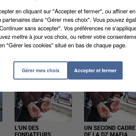
pter en cliquant sur "Accepter et fermer", ou affiner en
i à la mi-journée après être entré à la FNAC avec u
/ou partenaires dans "Gérer mes choix". Vous pouvez éga
alpation par un agent de sécurité. Il s'agissait en fai
"Continuer sans accepter". Vos préférences ne s'appliqu
er des balles à blanc.
uvez mettre à jour vos choix, ou retirer votre consenteme
en "Gérer les cookies" situé en bas de chaque page.
Gérer mes choix
Accepter et fermer
L’UN DES
UN SECOND CADRE
FONDATEURS
DE LA DZ MAFIA