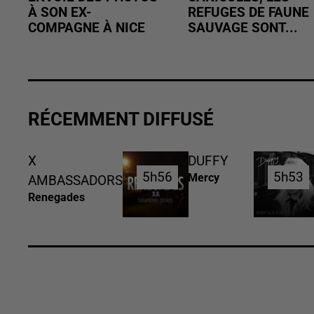
À SON EX-
REFUGES DE FAUNE
COMPAGNE À NICE
SAUVAGE SONT...
RÉCEMMENT DIFFUSÉ
X
DUFFY
5h56
5h56
5h53
5h53
Mercy
AMBASSADORS
Renegades