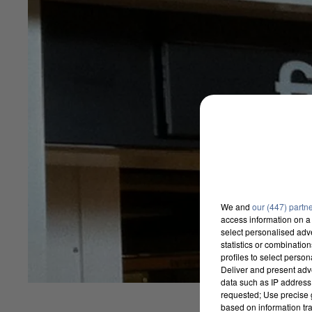
We and
our (447) partn
access information on a 
select personalised ad
statistics or combinatio
profiles to select person
Deliver and present adv
data such as IP address 
requested; Use precise g
based on information tra