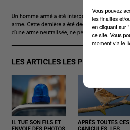
Vous pouvez acce
Un homme armé a été interpellé à Chartres samed
les finalités et
arme. Cette dernière a été découverte lors d'une p
en cliquant sur 
d'une arme neutralisée, ne permettant que de tir
ce site. Vous po
moment via le li
LES ARTICLES LES PLUS VUS
IL TUE SON FILS ET
APRÈS TOUTES CES
ENVOIE DES PHOTOS
CANICULES, LES