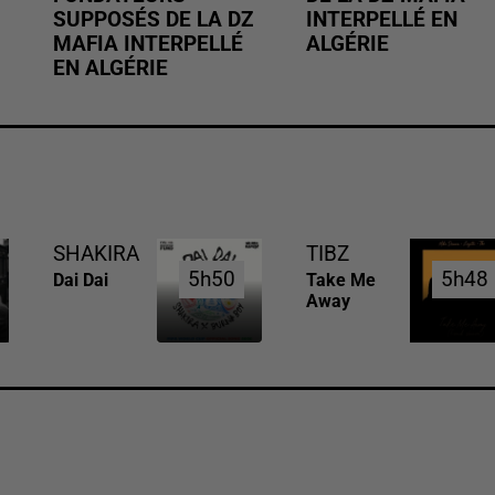
SUPPOSÉS DE LA DZ
INTERPELLÉ EN
MAFIA INTERPELLÉ
ALGÉRIE
EN ALGÉRIE
SHAKIRA
TIBZ
5h50
5h50
5h48
5h48
Dai Dai
Take Me
Away