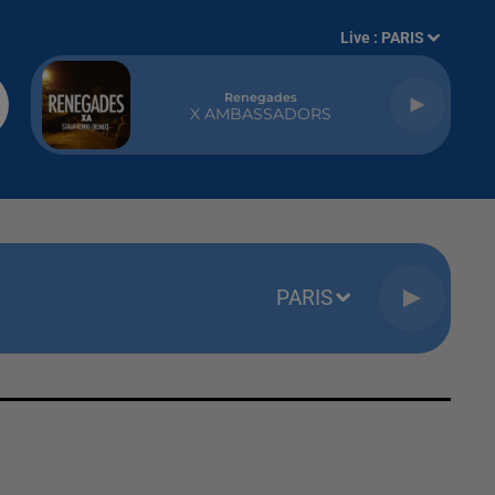
Live :
PARIS
Renegades
X AMBASSADORS
PARIS