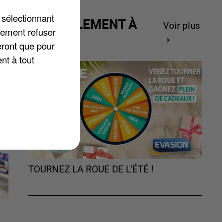
 sélectionnant
ACTUELLEMENT À
Voir plus
ne
lement refuser
GAGNER
t
eront que pour
nt à tout
TOURNEZ LA ROUE DE L'ÉTÉ !