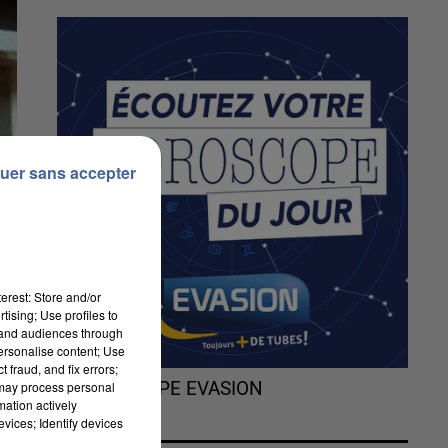
uer sans accepter
erest: Store and/or
tising; Use profiles to
tand audiences through
personalise content; Use
 fraud, and fix errors;
 may process personal
L'HOROSCOPE EVASION
mation actively
vices; Identify devices