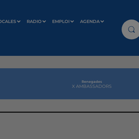
OCALES
RADIO
EMPLOI
AGENDA
Renegades
X AMBASSADORS