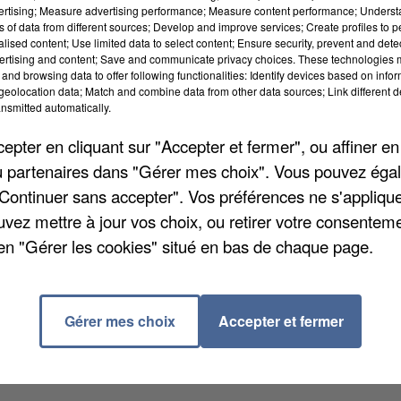
vertising; Measure advertising performance; Measure content performance; Unders
ns of data from different sources; Develop and improve services; Create profiles to 
alised content; Use limited data to select content; Ensure security, prevent and detect
ertising and content; Save and communicate privacy choices. These technologies
and browsing data to offer following functionalities: Identify devices based on infor
eolocation data; Match and combine data from other data sources; Link different de
nsmitted automatically.
pter en cliquant sur "Accepter et fermer", ou affiner en
/ou partenaires dans "Gérer mes choix". Vous pouvez éga
"Continuer sans accepter". Vos préférences ne s'appliqu
uvez mettre à jour vos choix, ou retirer votre consenteme
emble diminuer petit à petit à Chartres. Hier, ils
en "Gérer les cookies" situé en bas de chaque page.
 préfecture pour protester contre la réforme des
autre mobilisation est de nouveau organisée aujourd'h
Gérer mes choix
Accepter et fermer