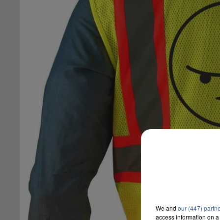
We and
our (447) partn
access information on a 