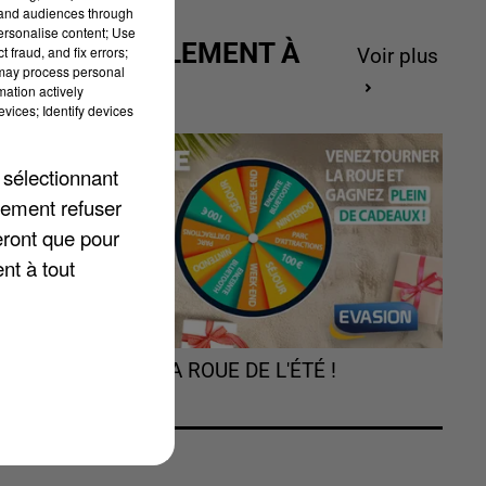
tand audiences through
personalise content; Use
ACTUELLEMENT À
 fraud, and fix errors;
Voir plus
 may process personal
GAGNER
mation actively
vices; Identify devices
 sélectionnant
lement refuser
eront que pour
nt à tout
ui
TOURNEZ LA ROUE DE L'ÉTÉ !