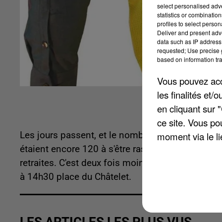
select personalised ad
statistics or combinatio
profiles to select person
Deliver and present adv
data such as IP address 
requested; Use precise g
based on information tra
Vous pouvez acce
les finalités et
en cliquant sur 
ce site. Vous po
Les jours passent, et le nombre de manifestants s
moment via le li
étaient encore 120 à s'être rassemblés devant la
retraites. C'est deux fois moins que mardi. Une 
à 14h30 place du Châtelet.
LES ARTICLES LES PLUS VUS