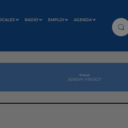
OCALES
RADIO
EMPLOI
AGENDA
Frerot
JEREMY FREROT