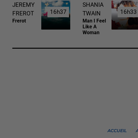
JEREMY
SHANIA
16h37
16h37
16h33
16h33
FREROT
TWAIN
Frerot
Man I Feel
Like A
Woman
ACCUEIL