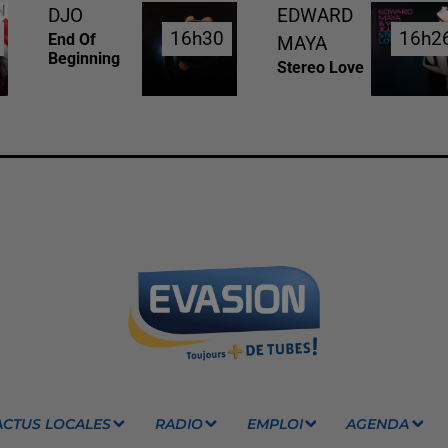
DJO
EDWARD
16h30
16h30
16h2
16h2
End Of
MAYA
Beginning
Stereo Love
ACTUS LOCALES
RADIO
EMPLOI
AGENDA