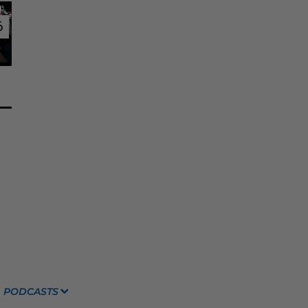
6
6
PODCASTS