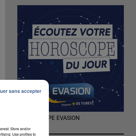
uer sans accepter
L'HOROSCOPE EVASION
erest: Store and/or
tising; Use profiles to