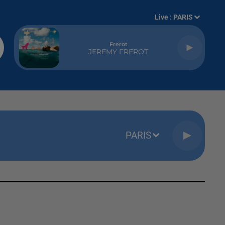
Live :
PARIS
Frerot
JEREMY FREROT
PARIS