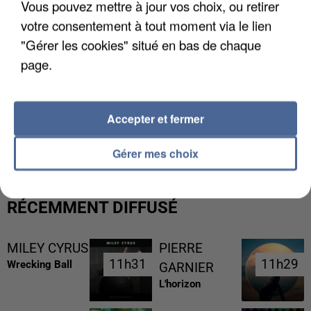
Vous pouvez mettre à jour vos choix, ou retirer
votre consentement à tout moment via le lien
"Gérer les cookies" situé en bas de chaque
page.
Accepter et fermer
LES DONNÉES DE 300 000 CLIENTS DÉROBÉES À
INTERMARCHÉ APRÈS UNE...
Gérer mes choix
RÉCEMMENT DIFFUSÉ
MILEY CYRUS
PIERRE
11h31
11h31
11h29
11h29
Wrecking Ball
GARNIER
L'horizon