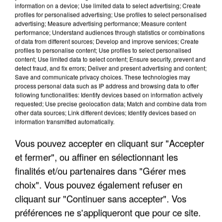
information on a device; Use limited data to select advertising; Create
profiles for personalised advertising; Use profiles to select personalised
advertising; Measure advertising performance; Measure content
performance; Understand audiences through statistics or combinations
of data from different sources; Develop and improve services; Create
profiles to personalise content; Use profiles to select personalised
content; Use limited data to select content; Ensure security, prevent and
detect fraud, and fix errors; Deliver and present advertising and content;
Save and communicate privacy choices. These technologies may
process personal data such as IP address and browsing data to offer
following functionalities: Identify devices based on information actively
requested; Use precise geolocation data; Match and combine data from
other data sources; Link different devices; Identify devices based on
UNE TOURISTE DE L’OISE EMPORTÉE PAR UNE
information transmitted automatically.
COULÉE DE BOUE EN HAUTE-SAVOIE
Vous pouvez accepter en cliquant sur "Accepter
et fermer", ou affiner en sélectionnant les
finalités et/ou partenaires dans "Gérer mes
choix". Vous pouvez également refuser en
cliquant sur "Continuer sans accepter". Vos
préférences ne s'appliqueront que pour ce site.