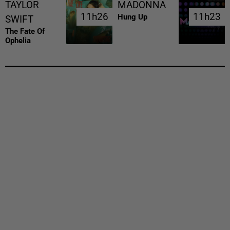
TAYLOR
MADONNA
11h26
11h26
11h23
11h23
Hung Up
SWIFT
The Fate Of
Ophelia