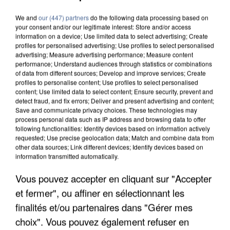
We and
our (447) partners
do the following data processing based on
your consent and/or our legitimate interest: Store and/or access
information on a device; Use limited data to select advertising; Create
profiles for personalised advertising; Use profiles to select personalised
advertising; Measure advertising performance; Measure content
performance; Understand audiences through statistics or combinations
of data from different sources; Develop and improve services; Create
profiles to personalise content; Use profiles to select personalised
content; Use limited data to select content; Ensure security, prevent and
detect fraud, and fix errors; Deliver and present advertising and content;
Save and communicate privacy choices. These technologies may
process personal data such as IP address and browsing data to offer
following functionalities: Identify devices based on information actively
requested; Use precise geolocation data; Match and combine data from
other data sources; Link different devices; Identify devices based on
information transmitted automatically.
Vous pouvez accepter en cliquant sur "Accepter
UN SECOND CADRE DE LA DZ MAFIA
et fermer", ou affiner en sélectionnant les
INTERPELLÉ EN ALGÉRIE
finalités et/ou partenaires dans "Gérer mes
choix". Vous pouvez également refuser en