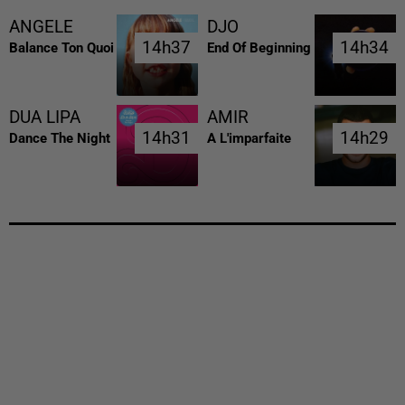
ANGELE
DJO
14h37
14h37
14h34
14h34
Balance Ton Quoi
End Of Beginning
DUA LIPA
AMIR
14h31
14h31
14h29
14h29
Dance The Night
A L'imparfaite