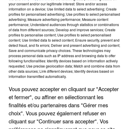
your consent and/or our legitimate interest: Store and/or access
information on a device; Use limited data to select advertising; Create
profiles for personalised advertising; Use profiles to select personalised
advertising; Measure advertising performance; Measure content
performance; Understand audiences through statistics or combinations
of data from different sources; Develop and improve services; Create
profiles to personalise content; Use profiles to select personalised
content; Use limited data to select content; Ensure security, prevent and
detect fraud, and fix errors; Deliver and present advertising and content;
Save and communicate privacy choices. These technologies may
process personal data such as IP address and browsing data to offer
following functionalities: Identify devices based on information actively
requested; Use precise geolocation data; Match and combine data from
other data sources; Link different devices; Identify devices based on
information transmitted automatically.
APRÈS TOUTES CES CANICULES, LES REFUGES
DE FAUNE SAUVAGE SONT...
Vous pouvez accepter en cliquant sur "Accepter
et fermer", ou affiner en sélectionnant les
finalités et/ou partenaires dans "Gérer mes
choix". Vous pouvez également refuser en
cliquant sur "Continuer sans accepter". Vos