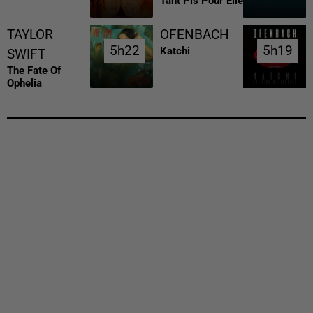
Tant Pis Pour Elle
TAYLOR
OFENBACH
5h22
5h22
5h19
5h19
Katchi
SWIFT
The Fate Of
Ophelia