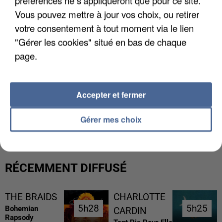
préférences ne s'appliqueront que pour ce site.
Vous pouvez mettre à jour vos choix, ou retirer
votre consentement à tout moment via le lien
"Gérer les cookies" situé en bas de chaque
page.
Accepter et fermer
L’UN DES FONDATEURS SUPPOSÉS DE LA DZ
MAFIA INTERPELLÉ EN ALGÉRIE
Gérer mes choix
RÉCEMMENT DIFFUSÉ
THE BRAIDS
CHARLOTTE
5h28
5h28
5h25
5h25
Bohemian
CARDIN
Rapsody