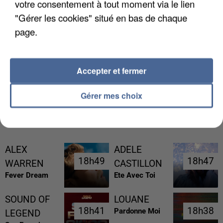
votre consentement à tout moment via le lien
"Gérer les cookies" situé en bas de chaque
page.
UNE TOURISTE DE L’OISE EMPORTÉE PAR UNE
COULÉE DE BOUE EN HAUTE-SAVOIE
Accepter et fermer
Gérer mes choix
RÉCEMMENT DIFFUSÉ
ALEX
ADELE
18h49
18h49
18h47
18h47
WARREN
CASTILLON
Fever Dream
Ete Avec Toi
SOUND OF
LOUANE
18h41
18h41
18h38
18h38
Pardonne Moi
LEGEND