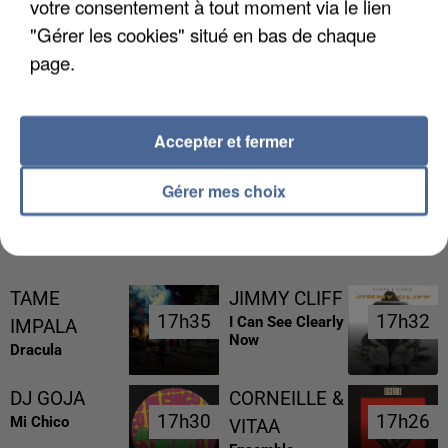
votre consentement à tout moment via le lien
"Gérer les cookies" situé en bas de chaque
page.
LES DONNÉES DE 300 000 CLIENTS DÉROBÉES À
INTERMARCHÉ APRÈS UNE...
Accepter et fermer
Gérer mes choix
RÉCEMMENT DIFFUSÉ
TAME
JIMMY CLIFF
17h35
17h35
17h32
17h32
I Can See Clearly
IMPALA
Now
Dracula
DJ GOJA
CORNEILLE &
17h30
17h30
17h26
17h26
Mi Chico
VITAA