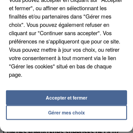
et fermer", ou affiner en sélectionnant les
finalités et/ou partenaires dans "Gérer mes
APRÈS TOUTES CES CANICULES, LES REFUGES
choix". Vous pouvez également refuser en
DE FAUNE SAUVAGE SONT...
cliquant sur "Continuer sans accepter". Vos
préférences ne s'appliqueront que pour ce site.
Vous pouvez mettre à jour vos choix, ou retirer
votre consentement à tout moment via le lien
"Gérer les cookies" situé en bas de chaque
page.
Accepter et fermer
Gérer mes choix
L’UN DES FONDATEURS SUPPOSÉS DE LA DZ