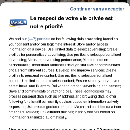
Continuer sans accepter
Le respect de votre vie privée est
notre priorité
INCENDIES : L’ÎLE-DE-FRANCE LANCE UN ÉLAN
We and
our (447) partners
do the following data processing based on
DE SOLIDARITÉ AVEC LES...
your consent and/or our legitimate interest: Store and/or access
information on a device; Use limited data to select advertising; Create
profiles for personalised advertising; Use profiles to select personalised
advertising; Measure advertising performance; Measure content
performance; Understand audiences through statistics or combinations
of data from different sources; Develop and improve services; Create
profiles to personalise content; Use profiles to select personalised
content; Use limited data to select content; Ensure security, prevent and
detect fraud, and fix errors; Deliver and present advertising and content;
Save and communicate privacy choices. These technologies may
process personal data such as IP address and browsing data to offer
following functionalities: Identify devices based on information actively
requested; Use precise geolocation data; Match and combine data from
other data sources; Link different devices; Identify devices based on
information transmitted automatically.
Vous pouvez accepter en cliquant sur "Accepter