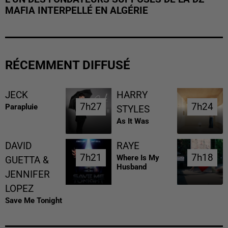
MAFIA INTERPELLÉ EN ALGÉRIE
RÉCEMMENT DIFFUSÉ
JECK
HARRY
7h27
7h27
7h24
7h24
Parapluie
STYLES
As It Was
DAVID
RAYE
7h21
7h21
7h18
7h18
Where Is My
GUETTA &
Husband
JENNIFER
LOPEZ
Save Me Tonight