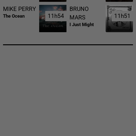
MIKE PERRY
BRUNO
11h54
11h54
11h51
11h51
The Ocean
MARS
I Just Might