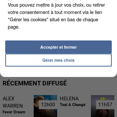
Vous pouvez mettre à jour vos choix, ou retirer
votre consentement à tout moment via le lien
"Gérer les cookies" situé en bas de chaque
page.
Accepter et fermer
GABRIEL ATTAL ET RAPHAËL GLUCKSMANN
VISÉS PAR DES INGÉRENCES...
Gérer mes choix
RÉCEMMENT DIFFUSÉ
ALEX
HELENA
12h00
12h00
11h57
11h57
Tout A Changé
WARREN
Fever Dream