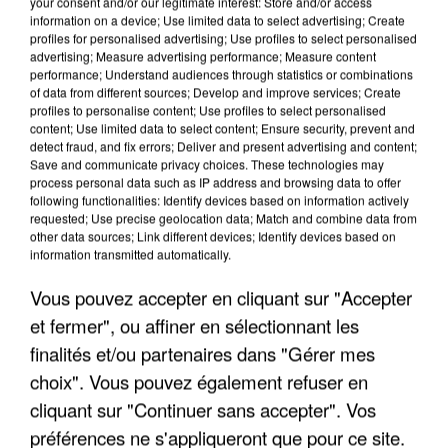
your consent and/or our legitimate interest: Store and/or access
information on a device; Use limited data to select advertising; Create
profiles for personalised advertising; Use profiles to select personalised
advertising; Measure advertising performance; Measure content
performance; Understand audiences through statistics or combinations
of data from different sources; Develop and improve services; Create
profiles to personalise content; Use profiles to select personalised
content; Use limited data to select content; Ensure security, prevent and
detect fraud, and fix errors; Deliver and present advertising and content;
Save and communicate privacy choices. These technologies may
process personal data such as IP address and browsing data to offer
following functionalities: Identify devices based on information actively
requested; Use precise geolocation data; Match and combine data from
other data sources; Link different devices; Identify devices based on
LES DONNÉES DE 300 000 CLIENTS DÉROBÉES À
information transmitted automatically.
INTERMARCHÉ APRÈS UNE...
Vous pouvez accepter en cliquant sur "Accepter
et fermer", ou affiner en sélectionnant les
finalités et/ou partenaires dans "Gérer mes
choix". Vous pouvez également refuser en
cliquant sur "Continuer sans accepter". Vos
préférences ne s'appliqueront que pour ce site.