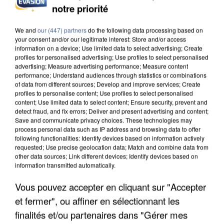
notre priorité
INCENDIES : L’ÎLE-DE-FRANCE LANCE UN ÉLAN
DE SOLIDARITÉ AVEC LES...
We and
our (447) partners
do the following data processing based on
your consent and/or our legitimate interest: Store and/or access
information on a device; Use limited data to select advertising; Create
profiles for personalised advertising; Use profiles to select personalised
advertising; Measure advertising performance; Measure content
performance; Understand audiences through statistics or combinations
of data from different sources; Develop and improve services; Create
profiles to personalise content; Use profiles to select personalised
content; Use limited data to select content; Ensure security, prevent and
detect fraud, and fix errors; Deliver and present advertising and content;
Save and communicate privacy choices. These technologies may
process personal data such as IP address and browsing data to offer
following functionalities: Identify devices based on information actively
requested; Use precise geolocation data; Match and combine data from
other data sources; Link different devices; Identify devices based on
information transmitted automatically.
Vous pouvez accepter en cliquant sur "Accepter
et fermer", ou affiner en sélectionnant les
APRÈS TOUTES CES CANICULES, LES REFUGES
finalités et/ou partenaires dans "Gérer mes
DE FAUNE SAUVAGE SONT...