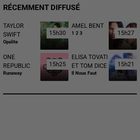
RÉCEMMENT DIFFUSÉ
TAYLOR
AMEL BENT
15h30
15h30
15h27
15h27
1 2 3
SWIFT
Opalite
ONE
ELISA TOVATI
15h25
15h25
15h21
15h21
REPUBLIC
ET TOM DICE
Runaway
Il Nous Faut